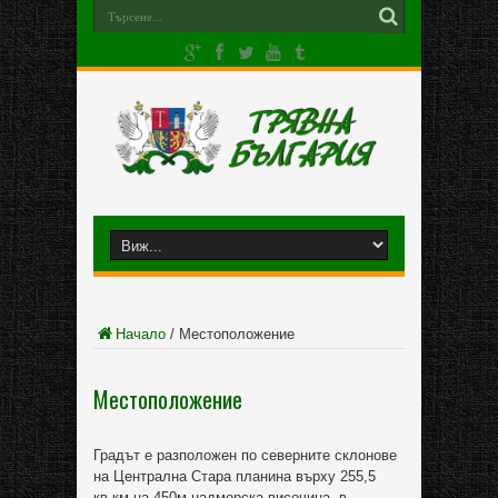
Начало
/
Местоположение
Местоположение
Градът е разположен по северните склонове
на Централна Стара планина върху 255,5
кв.км на 450м надморска височина, в