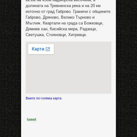
долината на Тревненска река и на 20 км
източно от град Габрово. Граничи с общините
Габрово, Дряново, Велико Търново и
Мъглиж. Квартали на града са Божковци,
Димиев хан, Кисийска мера, Раданци,
Светушка, Стояновци, Хитревци.
Вижте по-голяма карта
tweet