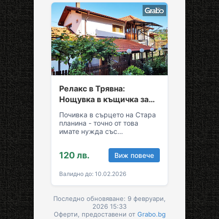
Релакс в Трявна:
Нощувка в къщичка за
до седем души
Почивка в сърцето на Стара
планина - точно от това
имате нужда със
семейството или приятелите!
Съберете свежест и се…
120 лв.
Виж повече
Валидно до: 10.02.2026
Последно обновяване: 9 февруари,
2026 15:33
Оферти, предоставени от
Grabo.bg