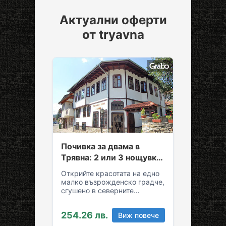
Актуални оферти
от tryavna
Почивка за двама в
Трявна: 2 или 3 нощувки
със закуски и вечери
Открийте красотата на едно
малко възрожденско градче,
сгушено в северните
склонове на Стара планина!
За вашия комфортен престой
254.26 лв.
Виж повече
в Трявна…