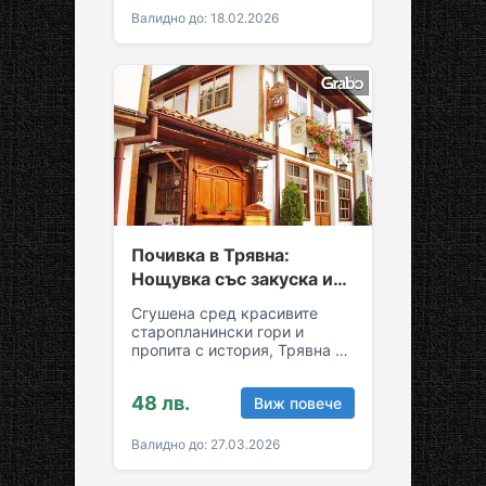
Валидно до: 18.02.2026
Почивка в Трявна:
Нощувка със закуска и
възможност за обяд и
Сгушена сред красивите
вечеря
старопланински гори и
пропита с история, Трявна е
уникална комбинация от
спокойствие и култура!
48 лв.
Виж повече
Грабни ваучер за…
Валидно до: 27.03.2026