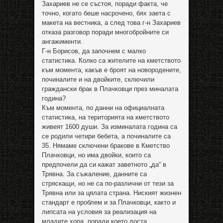
Захариев не се състоя, поради факта, че
точно, когато беше насрочено, бях заета с
макета на вестника, а след това г-н Захариев
отказа разговор поради многобройните си
ангажименти.
Г-н Борисов, да започнем с малко
статистика. Колко са жителите на кметството
към момента, какъв е броят на новородените,
починалите и на двойките, сключили
граждански брак в Плачковци през миналата
година?
Към момента, по данни на официалната
статистика, на територията на кметството
живеят 1600 души. За изминалата година са
се родили четири бебета, а починалите са
35. Нямаме сключени бракове в Кметство
Плачковци, но има двойки, които са
предпочели да си кажат заветното „да“ в
Трявна. За съжаление, данните са
стряскащи, но не са по-различни от тези за
Трявна или за цялата страна. Ниският жизнен
стандарт е проблем и за Плачковци, както и
липсата на условия за реализация на
младите хора, поради което доста