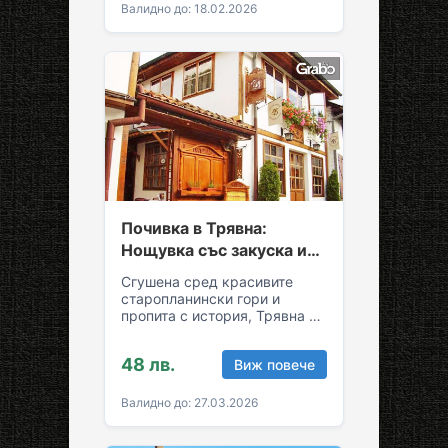
Валидно до: 18.02.2026
Почивка в Трявна:
Нощувка със закуска и
възможност за обяд и
Сгушена сред красивите
вечеря
старопланински гори и
пропита с история, Трявна е
уникална комбинация от
спокойствие и култура!
48 лв.
Виж повече
Грабни ваучер за…
Валидно до: 27.03.2026