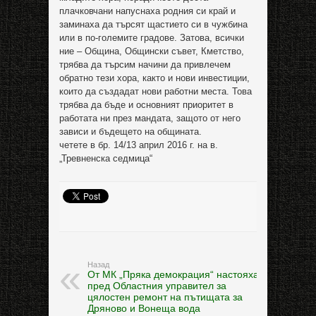
плачковчани напуснаха родния си край и
заминаха да търсят щастието си в чужбина
или в по-големите градове. Затова, всички
ние – Община, Общински съвет, Кметство,
трябва да търсим начини да привлечем
обратно тези хора, както и нови инвестиции,
които да създадат нови работни места. Това
трябва да бъде и основният приоритет в
работата ни през мандата, защото от него
зависи и бъдещето на общината.
четете в бр. 14/13 април 2016 г. на в.
„Тревненска седмица“
Назад
От МК „Пряка демокрация“ настояха
пред Областния управител за
цялостен ремонт на пътищата за
Дряново и Вонеща вода