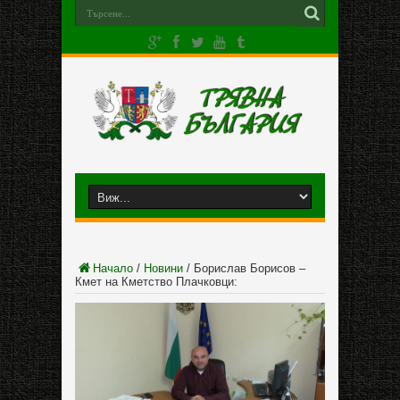
Начало
/
Новини
/
Борислав Борисов –
Кмет на Кметство Плачковци: