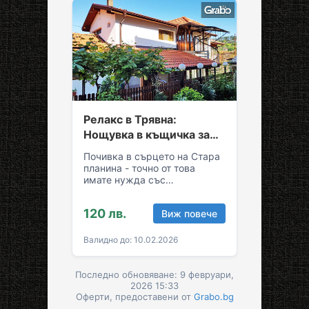
Релакс в Трявна:
Нощувка в къщичка за
до седем души
Почивка в сърцето на Стара
планина - точно от това
имате нужда със
семейството или приятелите!
Съберете свежест и се…
120 лв.
Виж повече
Валидно до: 10.02.2026
Последно обновяване: 9 февруари,
2026 15:33
Оферти, предоставени от
Grabo.bg