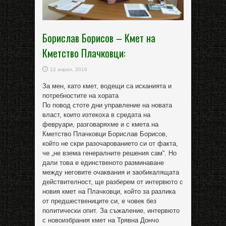
Борислав Борисов – Кмет на
Кметство Плачковци:
12 април, 2016
За мен, като кмет, водещи са исканията и
потребностите на хората
По повод стоте дни управление на новата
власт, които изтекоха в средата на
февруари, разговаряхме и с кмета на
Кметство Плачковци Борислав Борисов,
който не скри разочарованието си от факта,
че „не взема генералните решения сам“. Но
дали това е единственото разминаване
между неговите очаквания и заобикалящата
действителност, ще разберем от интервюто с
новия кмет на Плачковци, който за разлика
от предшествениците си, е човек без
политически опит. За съжаление, интервюто
с новоизбрания кмет на Трявна Дончо