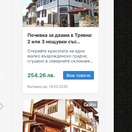
Почивка за двама в Трявна:
2 или 3 нощувки със
закуски и вечери
Открийте красотата на едно
малко възрожденско градче,
сгушено в северните склонове
на Стара планина! За вашия
комфортен престой в Трявна…
254.26 лв.
Виж повече
Валидно до: 18.02.2026