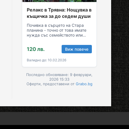
Релакс в Трявна: Нощувка в
къщичка за до седем души
Почивка в сърцето на Стара
планина - точно от това имате
нужда със семейството или
приятелите! Съберете свежест
и се…
120 лв.
Виж повече
Валидно до: 10.02.2026
Последно обновяване: 9 февруари,
2026 15:33
Оферти, предоставени от
Grabo.bg