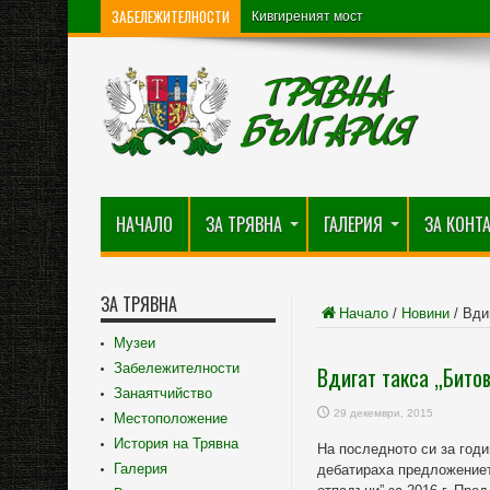
ЗАБЕЛЕЖИТЕЛНОСТИ
Кивгиреният мост
Църква „Св. Архангел Михаил“
НАЧАЛО
ЗА ТРЯВНА
ГАЛЕРИЯ
ЗА КОНТ
ЗА ТРЯВНА
Начало
/
Новини
/
Вди
Музеи
Забележителности
Вдигат такса „Бито
Занаятчийство
29 декември, 2015
Местоположение
История на Трявна
На последното си за годи
Галерия
дебатираха предложениет