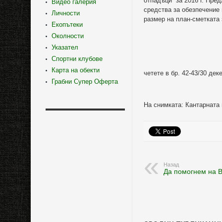
отпадъци” за 2016 г. Пр
Видео галерия
средства за обезпечение 
Личности
размер на план-сметката за
Екопътеки
Околности
Указател
Спортни клубове
Карта на обекти
четете в бр. 42-43/30 дек
Грабни Супер Оферта
На снимката: Кантарната
Назад
Да помогнем на В