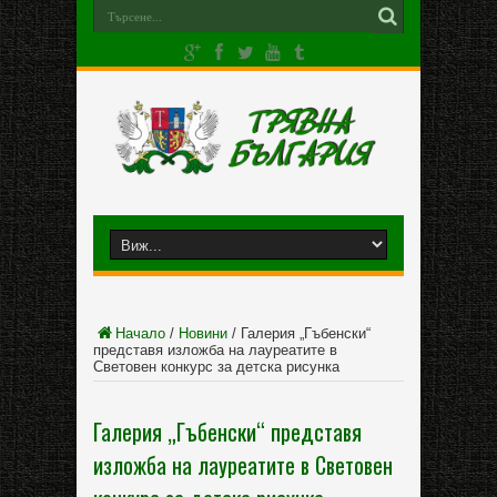
Начало
/
Новини
/
Галерия „Гъбенски“
представя изложба на лауреатите в
Световен конкурс за детска рисунка
Галерия „Гъбенски“ представя
изложба на лауреатите в Световен