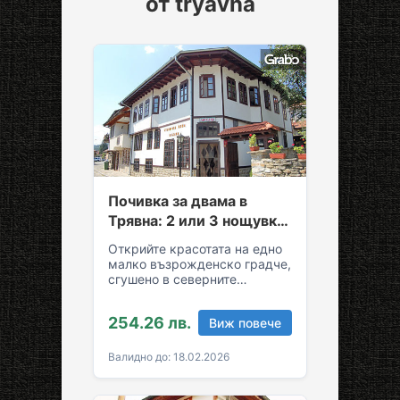
от tryavna
Почивка за двама в
Трявна: 2 или 3 нощувки
със закуски и вечери
Открийте красотата на едно
малко възрожденско градче,
сгушено в северните
склонове на Стара планина!
За вашия комфортен престой
254.26 лв.
Виж повече
в Трявна…
Валидно до: 18.02.2026