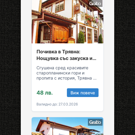
Почивка в Трявна:
Нощувка със закуска и
възможност за обяд и
Сгушена сред красивите
вечеря
старопланински гори и
пропита с история, Трявна е
уникална комбинация от
спокойствие и култура!
48 лв.
Виж повече
Грабни ваучер за…
Валидно до: 27.03.2026