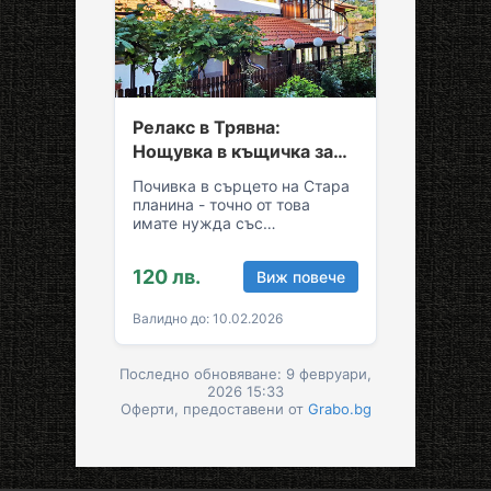
Релакс в Трявна:
Нощувка в къщичка за
до седем души
Почивка в сърцето на Стара
планина - точно от това
имате нужда със
семейството или приятелите!
Съберете свежест и се…
120 лв.
Виж повече
Валидно до: 10.02.2026
Последно обновяване: 9 февруари,
2026 15:33
Оферти, предоставени от
Grabo.bg