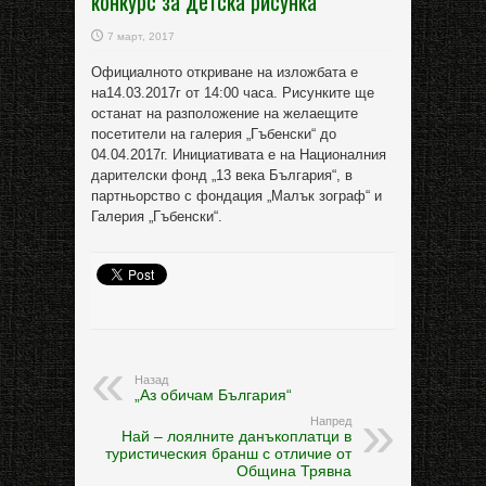
конкурс за детска рисунка
7 март, 2017
Официалното откриване на изложбата е
на14.03.2017г от 14:00 часа. Рисунките ще
останат на разположение на желаещите
посетители на галерия „Гъбенски“ до
04.04.2017г. Инициативата е на Националния
дарителски фонд „13 века България“, в
партньорство с фондация „Малък зограф“ и
Галерия „Гъбенски“.
Назад
„Аз обичам България“
Напред
Най – лоялните данъкоплатци в
туристическия бранш с отличие от
Община Трявна