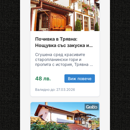
Почивка в Трявна:
Нощувка със закуска и
възможност за обяд и
Сгушена сред красивите
вечеря
старопланински гори и
пропита с история, Трявна е
уникална комбинация от
спокойствие и култура!
48 лв.
Виж повече
Грабни ваучер за…
Валидно до: 27.03.2026