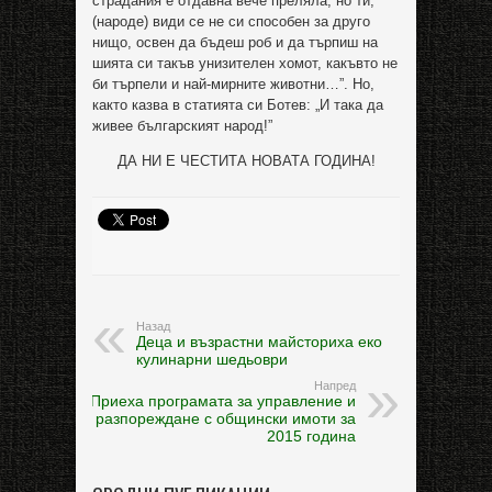
страдания е отдавна вече преляла, но ти,
(народе) види се не си способен за друго
нищо, освен да бъдеш роб и да търпиш на
шията си такъв унизителен хомот, какъвто не
би търпели и най-мирните животни…”. Но,
както казва в статията си Ботев: „И така да
живее българският народ!”
ДА НИ Е ЧЕСТИТА НОВАТА ГОДИНА!
Назад
Деца и възрастни майсториха еко
кулинарни шедьоври
Напред
Приеха програмата за управление и
разпореждане с общински имоти за
2015 година