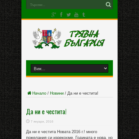
Начало
/
Новини
/
Да ни е честита!
Да ни е честита!
7 януари, 2016
Да ни е честита Новата 2016 г.! много
пожелания си изрекохме. Годината е нова, но