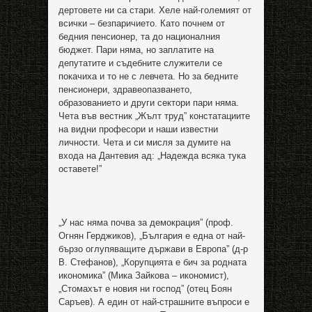
дертовете ни са стари. Хеле най-големият от
всички – безпаричието. Като почнем от
бедния пенсионер, та до националния
бюджет. Пари няма, но заплатите на
депутатите и съдебните служители се
покачиха и то не с левчета. Но за бедните
пенсионери, здравеопазването,
образованието и други сектори пари няма.
Чета във вестник „Жълт труд” констатациите
на видни професори и наши известни
личности. Чета и си мисля за думите на
входа на Дантевия ад: „Надежда всяка тука
оставете!”
„У нас няма почва за демокрация” (проф.
Огнян Герджиков), „България е една от най-
бързо оглупяващите държави в Европа” (д-р
В. Стефанов), „Корупцията е бич за родната
икономика” (Мика Зайкова – икономист),
„Стомахът е новия ни господ” (отец Боян
Саръев). А един от най-страшните въпроси е