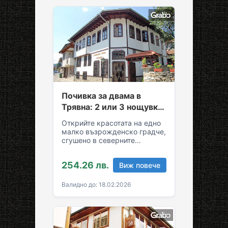
Почивка за двама в
Трявна: 2 или 3 нощувки
със закуски и вечери
Открийте красотата на едно
малко възрожденско градче,
сгушено в северните
склонове на Стара планина!
За вашия комфортен престой
254.26 лв.
Виж повече
в Трявна…
Валидно до: 18.02.2026