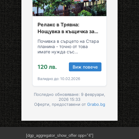
Релакс в Трявна:
Нощувка в къщичка за
до седем души
Почивка в сърцето на Стара
планина - точно от това
имате нужда със
семейството или приятелите!
Съберете свежест и се…
120 лв.
Виж повече
Валидно до: 10.02.2026
Последно обновяване: 9 февруари,
2026 15:33
Оферти, предоставени от
Grabo.bg
[dgp_aggregator_show_offer opp="4"]