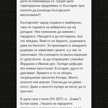
дали ислямизираща се Турция цели
териториални придобивки от България чрез
опитите да ръководи българските
мюсюлмани?!
Българският народ отдавна е омаймунен,
така че годината на маймуната ще му
допадне. Ние свикнахме да живеем с
парадокси. Накъдето и да погледнеш, все
тях виждаш. Вместо на бедните, държавата
дава на богатите. За празниците в западните
държави се намаляват цените, а у нас ги
увеличават. На учениците по-малка ваканция
от депутатите, за да отпразнуват спокойно
Йорданов и Иванов ден. Хиляди шофьори
без книжки кръстосват България, други се
дрогирват. Времето и то се обърка,
посрещнахме пролетна Коледа. Менте
алкохол взе жертви. Отвсякъде ни дебне
злото. Даже и многото кукери не могат да го
прогонят.
В една своя статия (XII.1875 г.в. „Знаме”)
Ботев казва: „Чашата на народните