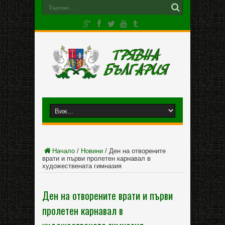
Начало
/
Новини
/
Ден на отворените
врати и първи пролетен карнавал в
художествената гимназия
Ден на отворените врати и първи
пролетен карнавал в