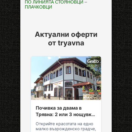
ПО ЛИНИЯТА СТОЯНОВЦИ –
ПЛАЧКОВЦИ
Актуални оферти
от tryavna
Почивка за двама в
Трявна: 2 или 3 нощувки
със закуски и вечери
Открийте красотата на едно
малко възрожденско градче,