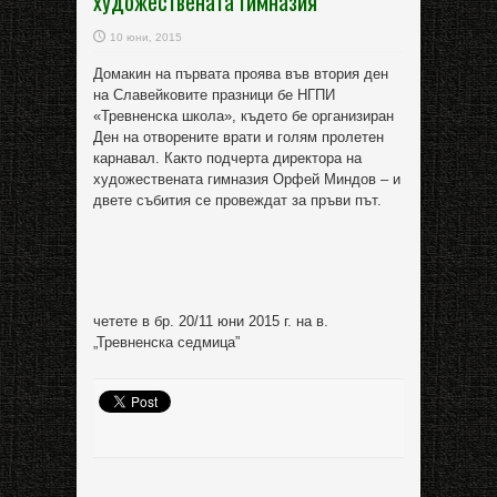
художествената гимназия
10 юни, 2015
Домакин на първата проява във втория ден
на Славейковите празници бе НГПИ
«Тревненска школа», където бе организиран
Ден на отворените врати и голям пролетен
карнавал. Както подчерта директора на
художествената гимназия Орфей Миндов – и
двете събития се провеждат за пръви път.
четете в бр. 20/11 юни 2015 г. на в.
„Тревненска седмица”