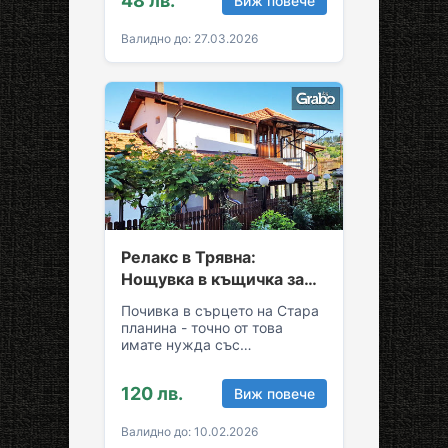
48 лв.
Виж повече
Грабни ваучер за…
Валидно до: 27.03.2026
Релакс в Трявна:
Нощувка в къщичка за
до седем души
Почивка в сърцето на Стара
планина - точно от това
имате нужда със
семейството или приятелите!
Съберете свежест и се…
120 лв.
Виж повече
Валидно до: 10.02.2026