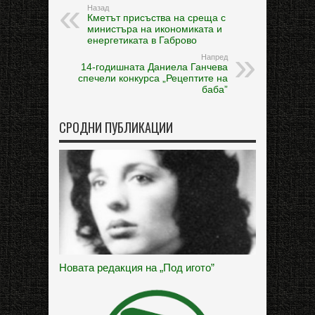
Назад
Кметът присъства на среща с
министъра на икономиката и
енергетиката в Габрово
Напред
14-годишната Даниела Ганчева
спечели конкурса „Рецептите на
баба”
СРОДНИ ПУБЛИКАЦИИ
Новата редакция на „Под игото”