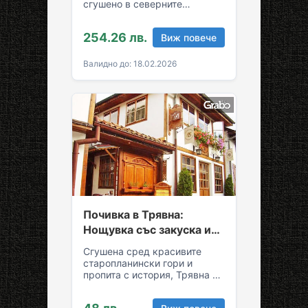
сгушено в северните
склонове на Стара планина!
За вашия комфортен престой
254.26 лв.
Виж повече
в Трявна…
Валидно до: 18.02.2026
Почивка в Трявна:
Нощувка със закуска и
възможност за обяд и
Сгушена сред красивите
вечеря
старопланински гори и
пропита с история, Трявна е
уникална комбинация от
спокойствие и култура!