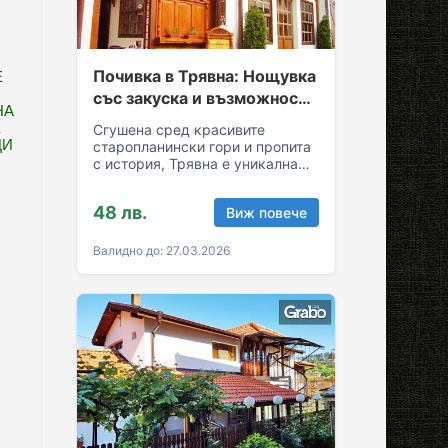
Почивка в Трявна: Нощувка
Е
със закуска и възможност
НА
за обяд и вечеря
Е
Сгушена сред красивите
ЦИ
старопланински гори и пропита
с история, Трявна е уникална
комбинация от спокойствие и
култура! Грабни ваучер за…
48 лв.
Виж повече
Валидно до: 27.03.2026