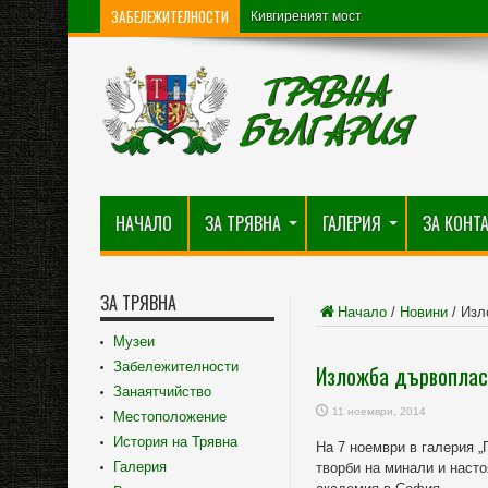
ЗАБЕЛЕЖИТЕЛНОСТИ
Кивгиреният мост
НАЧАЛО
ЗА ТРЯВНА
ГАЛЕРИЯ
ЗА КОНТ
ЗА ТРЯВНА
Начало
/
Новини
/
Изл
Музеи
Забележителности
Изложба дървопласт
Занаятчийство
11 ноември, 2014
Местоположение
История на Трявна
На 7 ноември в галерия „
Галерия
творби на минали и наст