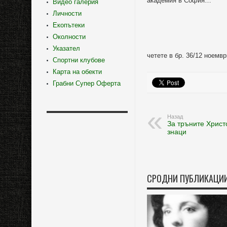
академия в София…
Видео галерия
Личности
Екопътеки
Околности
Указател
четете в бр. 36/12 ноемвр
Спортни клубове
Карта на обекти
Грабни Супер Оферта
Назад
За тръните Христ
знаци
СРОДНИ ПУБЛИКАЦИ