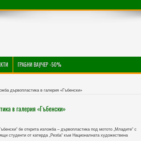
АКТИ
ГРАБНИ ВАУЧЕР -50%
ожба дървопластика в галерия «Гъбенски»
ика в галерия «Гъбенски»
Гъбенски“ бе открита изложба – дървопластика под мотото „Младите“ с
оящи студенти от катерда „Резба“ към Националната художествена