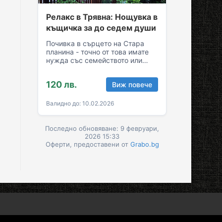
Релакс в Трявна: Нощувка в
къщичка за до седем души
Почивка в сърцето на Стара
планина - точно от това имате
нужда със семейството или
приятелите! Съберете свежест
и се…
120 лв.
Виж повече
Валидно до: 10.02.2026
Последно обновяване: 9 февруари,
2026 15:33
Оферти, предоставени от
Grabo.bg