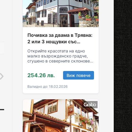
Почивка за двама в Трявна:
2 или 3 нощувки със
закуски и вечери
Открийте красотата на едно
малко възрожденско градче,
сгушено в северните склонове
на Стара планина! За вашия
комфортен престой в Трявна…
254.26 лв.
Виж повече
Валидно до: 18.02.2026