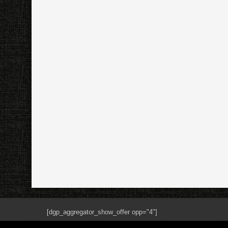
[dgp_aggregator_show_offer opp="4"]