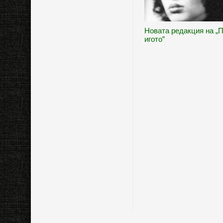
Новата редакция на „
игото”