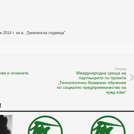
и 2014 г. на в. „Тревненска седмица”
Напред
ови и огнените
Международна среща на
партньорите по проекта
„Технологично-базирано обучение
по социално предприемачество на
чужд език“
И