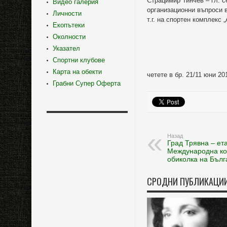
Страцимир Тинчев – гл. 
Видео галерия
организационни въпроси в
Личности
т.г. на спортен комплекс 
Екопътеки
Околности
Указател
Спортни клубове
Карта на обекти
четете в бр. 21/11 юни 20
Грабни Супер Оферта
Назад
Град Трявна – ета
Международна ко
обиколка на Бълг
СРОДНИ ПУБЛИКАЦИ