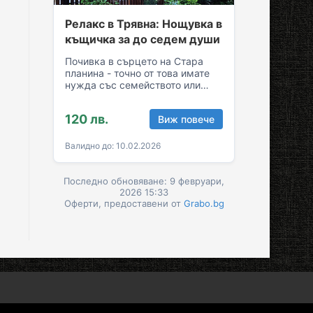
Релакс в Трявна: Нощувка в
къщичка за до седем души
Почивка в сърцето на Стара
планина - точно от това имате
нужда със семейството или
приятелите! Съберете свежест
и се…
120 лв.
Виж повече
Валидно до: 10.02.2026
Последно обновяване: 9 февруари,
2026 15:33
Оферти, предоставени от
Grabo.bg