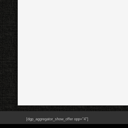
[dgp_aggregator_show_offer opp="4"]