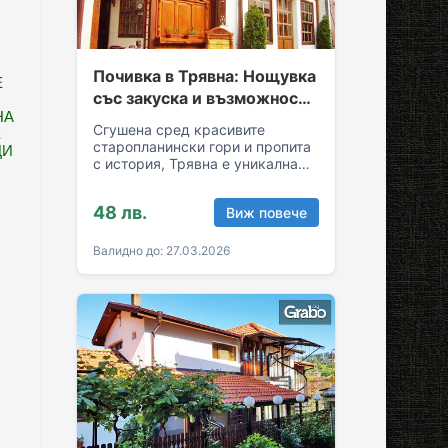
Почивка в Трявна: Нощувка
Е
със закуска и възможност
НА
за обяд и вечеря
Сгушена сред красивите
Е
старопланински гори и пропита
ЦИ
с история, Трявна е уникална
комбинация от спокойствие и
култура! Грабни ваучер за…
48 лв.
Виж повече
Валидно до: 27.03.2026