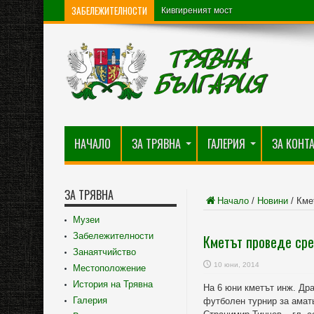
ЗАБЕЛЕЖИТЕЛНОСТИ
Кивгиреният мост
НАЧАЛО
ЗА ТРЯВНА
ГАЛЕРИЯ
ЗА КОНТ
ЗА ТРЯВНА
Начало
/
Новини
/
Кме
Музеи
Забележителности
Кметът проведе сре
Занаятчийство
10 юни, 2014
Местоположение
История на Трявна
На 6 юни кметът инж. Д
Галерия
футболен турнир за амать