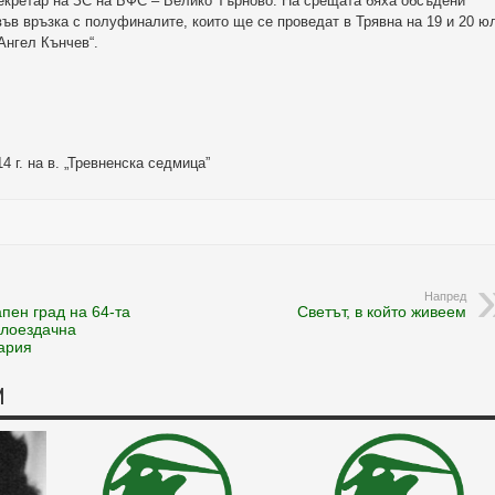
секретар на ЗС на БФС – Велико Търново. На срещата бяха обсъдени
ъв връзка с полуфиналите, които ще се проведат в Трявна на 19 и 20 ю
„Ангел Кънчев“.
14 г. на в. „Тревненска седмица”
Напред
пен град на 64-та
Светът, в който живеем
лоездачна
ария
И