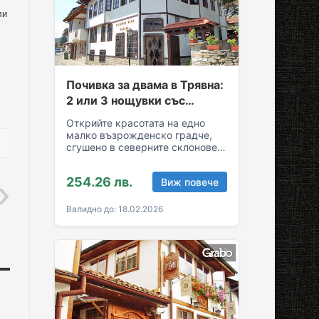
ли
Почивка за двама в Трявна:
2 или 3 нощувки със
закуски и вечери
Открийте красотата на едно
малко възрожденско градче,
сгушено в северните склонове
на Стара планина! За вашия
комфортен престой в Трявна…
254.26 лв.
Виж повече
Валидно до: 18.02.2026