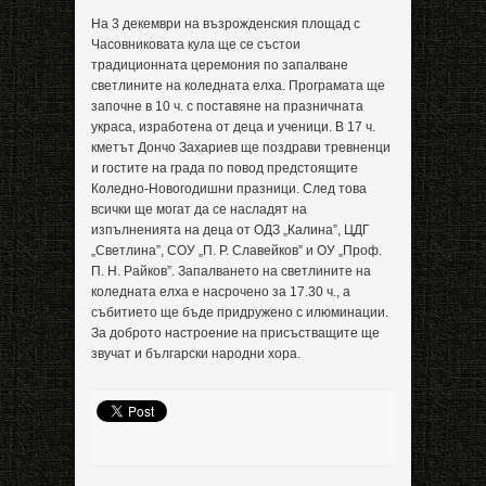
На 3 декември на възрожденския площад с
Часовниковата кула ще се състои
традиционната церемония по запалване
светлините на коледната елха. Програмата ще
започне в 10 ч. с поставяне на празничната
украса, изработена от деца и ученици. В 17 ч.
кметът Дончо Захариев ще поздрави тревненци
и гостите на града по повод предстоящите
Коледно-Новогодишни празници. След това
всички ще могат да се насладят на
изпълненията на деца от ОДЗ „Калина”, ЦДГ
„Светлина”, СОУ „П. Р. Славейков” и ОУ „Проф.
П. Н. Райков”. Запалването на светлините на
коледната елха е насрочено за 17.30 ч., а
събитието ще бъде придружено с илюминации.
За доброто настроение на присъстващите ще
звучат и български народни хора.