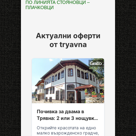
ПО ЛИНИЯТА СТОЯНОВЦИ –
ПЛАЧКОВЦИ
Актуални оферти
от tryavna
Почивка за двама в
Трявна: 2 или 3 нощувки
със закуски и вечери
Открийте красотата на едно
малко възрожденско градче,