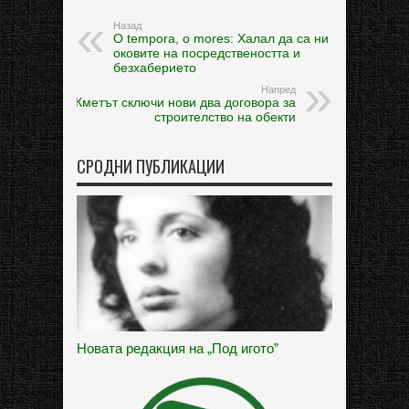
Назад
O tempora, o mores: Халал да са ни
оковите на посредствеността и
безхаберието
Напред
Кметът сключи нови два договора за
строителство на обекти
СРОДНИ ПУБЛИКАЦИИ
Новата редакция на „Под игото”