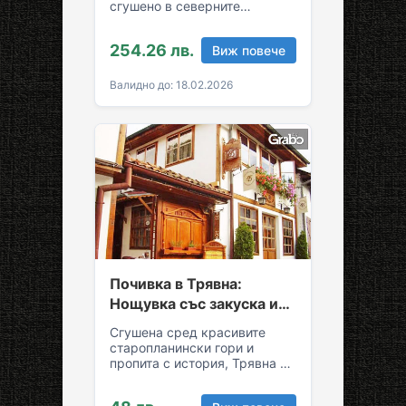
сгушено в северните
склонове на Стара планина!
За вашия комфортен престой
254.26 лв.
Виж повече
в Трявна…
Валидно до: 18.02.2026
Почивка в Трявна:
Нощувка със закуска и
възможност за обяд и
Сгушена сред красивите
вечеря
старопланински гори и
пропита с история, Трявна е
уникална комбинация от
спокойствие и култура!