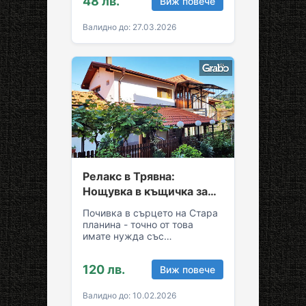
48 лв.
Виж повече
Грабни ваучер за…
Валидно до: 27.03.2026
Релакс в Трявна:
Нощувка в къщичка за
до седем души
Почивка в сърцето на Стара
планина - точно от това
имате нужда със
семейството или приятелите!
Съберете свежест и се…
120 лв.
Виж повече
Валидно до: 10.02.2026