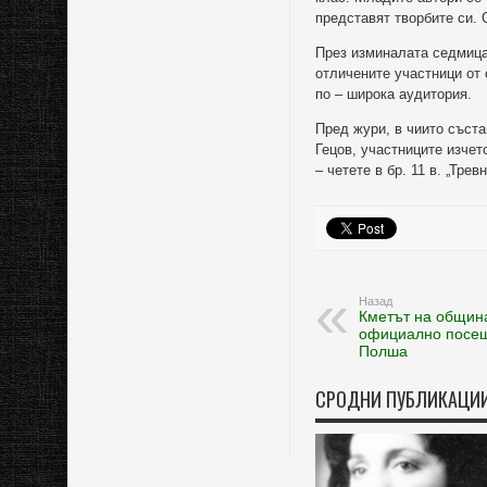
представят творбите си.
През изминалата седмица 
отличените участници от 
по – широка аудитория.
Пред жури, в чиито съста
Гецов, участниците изчет
– четете в бр. 11 в. „Тре
Назад
Кметът на общин
официално посещ
Полша
СРОДНИ ПУБЛИКАЦИ