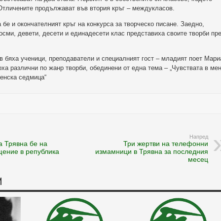
 Отличените продължават във втория кръг – междукласов.
бе и окончателният кръг на конкурса за творческо писане. Заедно,
осми, девети, десети и единадесети клас представиха своите творби пр
в бяха ученици, преподаватели и специалният гост – младият поет Мари
оха различни по жанр творби, обединени от една тема – „Чувствата в мен
вненска седмица“
Напред
а Трявна бе на
Три жертви на телефонни
ение в република
измамници в Трявна за последния
месец
И