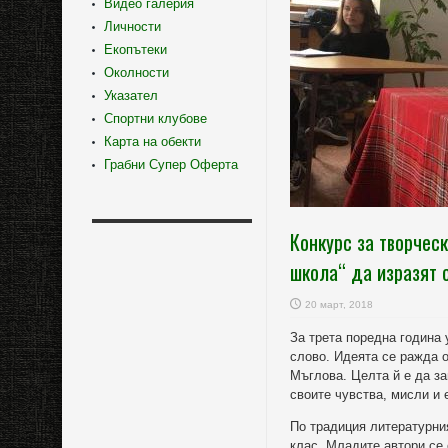
Видео галерия
Личности
Екопътеки
Околности
Указател
Спортни клубове
Карта на обекти
Грабни Супер Оферта
Конкурс за творчес
школа“ да изразят 
20 март, 2018
За трета поредна година 
слово. Идеята се ражда о
Мъглова. Целта й е да за
своите чувства, мисли и 
По традиция литературния
клас. Младите автори се 