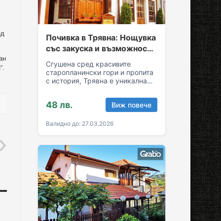
ед
Почивка в Трявна: Нощувка
със закуска и възможност
за обяд и вечеря
ан
Сгушена сред красивите
“.
старопланински гори и пропита
с история, Трявна е уникална
комбинация от спокойствие и
култура! Грабни ваучер за…
48 лв.
Виж повече
Валидно до: 27.03.2026