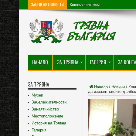
ЗАБЕЛЕЖИТЕЛНОСТИ
Кивгиреният мост
НАЧАЛО
ЗА ТРЯВНА
ГАЛЕРИЯ
ЗА КОНТ
ЗА ТРЯВНА
Начало
/
Новини
/
Кон
да изразят своите дълбок
Музеи
Забележителности
Занаятчийство
Местоположение
История на Трявна
Галерия