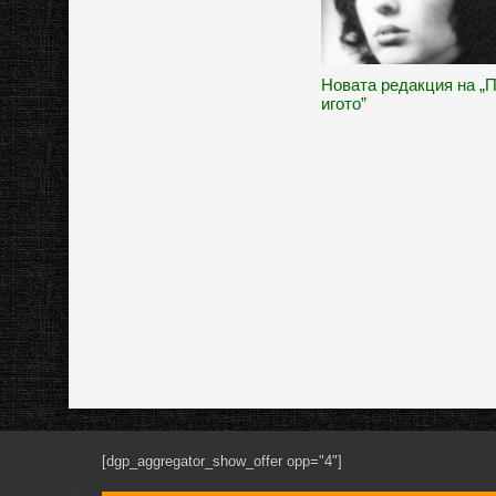
Новата редакция на „
игото”
[dgp_aggregator_show_offer opp="4"]