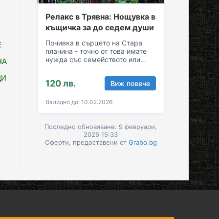
Релакс в Трявна: Нощувка в
къщичка за до седем души
Почивка в сърцето на Стара
Е
планина - точно от това имате
нужда със семейството или
НА
приятелите! Съберете свежест
Е
и се…
ЦИ
120 лв.
Виж повече
Валидно до: 10.02.2026
Последно обновяване: 9 февруари,
2026 15:33
Оферти, предоставени от
Grabo.bg