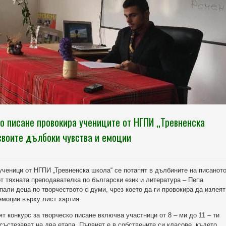
ко писане провокира учениците от НГПИ „Тревненска
своите дълбоки чувства и емоции
ученици от НГПИ „Тревненска школа“ се потапят в дълбините на писанот
т тяхната преподавателка по български език и литература – Пепа
пали деца по творчеството с думи, чрез което да ги провокира да излеят
емоции върху лист хартия.
т конкурс за творческо писане включва участници от 8 – ми до 11 – ти
състезават на два етапа. Първият е в собствените си класове, където