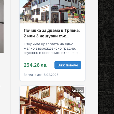
Почивка за двама в Трявна:
2 или 3 нощувки със
закуски и вечери
Открийте красотата на едно
малко възрожденско градче,
сгушено в северните склонове
на Стара планина! За вашия
комфортен престой в Трявна…
254.26 лв.
Виж повече
Валидно до: 18.02.2026
о