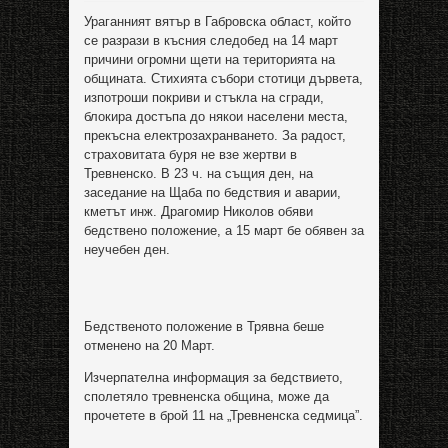
Ураганният вятър в Габровска област, който
се разрази в късния следобед на 14 март
причини огромни щети на територията на
общината. Стихията събори стотици дървета,
изпотроши покриви и стъкла на сгради,
блокира достъпа до някои населени места,
прекъсна електрозахранването. За радост,
страховитата буря не взе жертви в
Тревненско. В 23 ч. на същия ден, на
заседание на Щаба по бедствия и аварии,
кметът инж. Драгомир Николов обяви
бедствено положение, а 15 март бе обявен за
неучебен ден.
Бедственото положение в Трявна беше
отменено на 20 Март.
Изчерпателна информация за бедствието,
сполетяло тревненска община, може да
прочетете в брой 11 на „Тревненска седмица”.