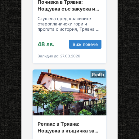
Почивка в Трявна:
Нощувка със закуска и
възможност за обяд и
Сгушена сред красивите
вечеря
старопланински гори и
пропита с история, Трявна е
уникална комбинация от
спокойствие и култура!
48 лв.
Виж повече
Грабни ваучер за…
Валидно до: 27.03.2026
Релакс в Трявна:
Нощувка в къщичка за
до седем души