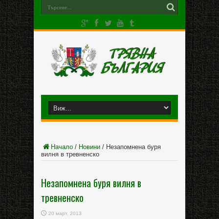
Начало
/
Новини
/
Незапомнена буря
вилня в тревненско
Незапомнена буря вилня в
тревненско
20 март, 2013