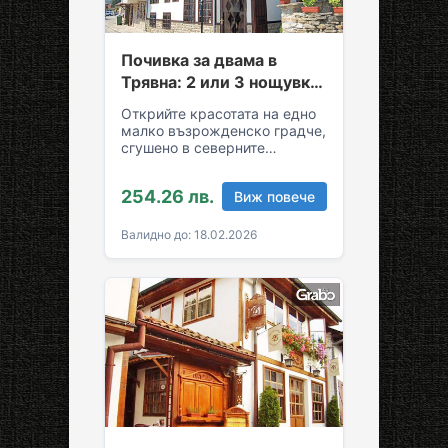
Почивка за двама в
Трявна: 2 или 3 нощувки
със закуски и вечери
Открийте красотата на едно
малко възрожденско градче,
сгушено в северните
склонове на Стара планина!
За вашия комфортен престой
254.26 лв.
Виж повече
в Трявна…
Валидно до: 18.02.2026