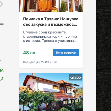
Почивка в Трявна: Нощувка
със закуска и възможност
за обяд и вечеря
Сгушена сред красивите
старопланински гори и пропита
с история, Трявна е уникална
комбинация от спокойствие и
култура! Грабни ваучер за…
48 лв.
Виж повече
Е
Валидно до: 27.03.2026
НА
Е
ЦИ