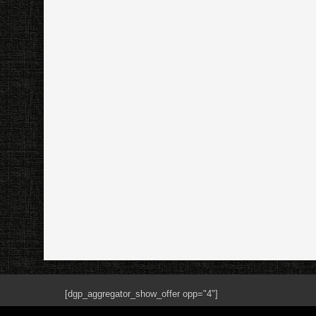
[dgp_aggregator_show_offer opp="4"]