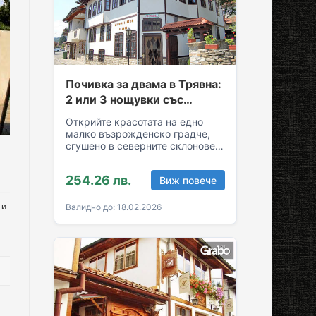
Почивка за двама в Трявна:
2 или 3 нощувки със
закуски и вечери
Открийте красотата на едно
малко възрожденско градче,
сгушено в северните склонове
на Стара планина! За вашия
комфортен престой в Трявна…
254.26 лв.
Виж повече
 и
Валидно до: 18.02.2026