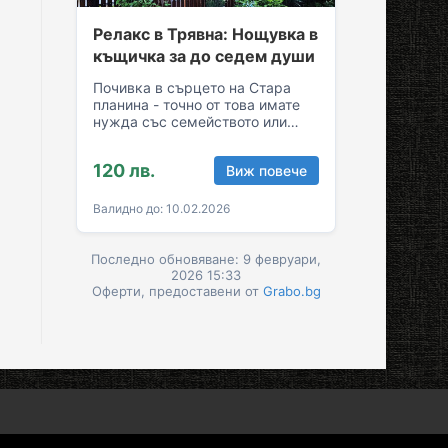
Релакс в Трявна: Нощувка в
къщичка за до седем души
Почивка в сърцето на Стара
планина - точно от това имате
нужда със семейството или
приятелите! Съберете свежест
и се…
120 лв.
Виж повече
Валидно до: 10.02.2026
Последно обновяване: 9 февруари,
2026 15:33
Оферти, предоставени от
Grabo.bg