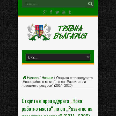
Начало
/
Новини
/
Открита e процедурата
„Ново работно място“ по оп „Развитие на
човешките ресурси“ (2014–2020)
Открита e процедурата „Ново
работно място“ по оп „Развитие на