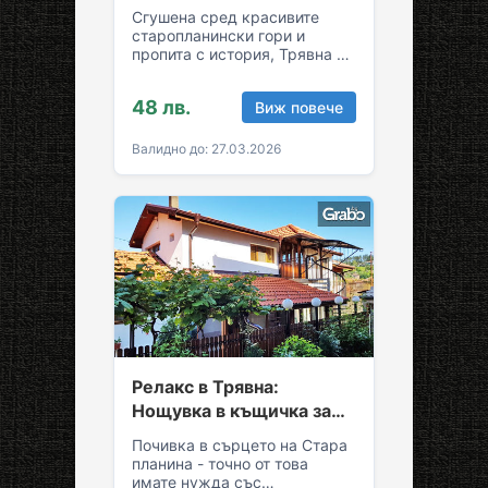
възможност за обяд и
Сгушена сред красивите
вечеря
старопланински гори и
пропита с история, Трявна е
уникална комбинация от
спокойствие и култура!
48 лв.
Виж повече
Грабни ваучер за…
Валидно до: 27.03.2026
Релакс в Трявна:
Нощувка в къщичка за
до седем души
Почивка в сърцето на Стара
планина - точно от това
имате нужда със