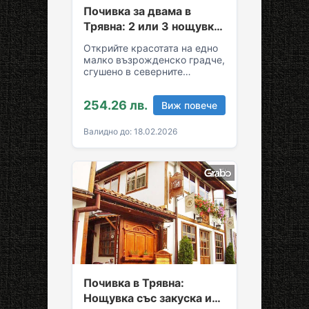
Почивка за двама в
Трявна: 2 или 3 нощувки
със закуски и вечери
Открийте красотата на едно
малко възрожденско градче,
сгушено в северните
склонове на Стара планина!
За вашия комфортен престой
254.26 лв.
Виж повече
в Трявна…
Валидно до: 18.02.2026
Почивка в Трявна:
Нощувка със закуска и