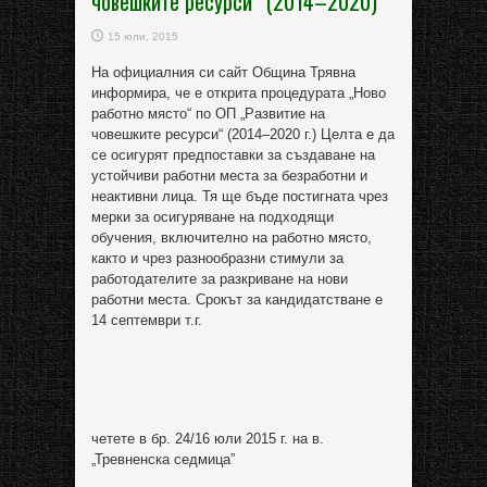
човешките ресурси“ (2014–2020)
15 юли, 2015
На официалния си сайт Община Трявна
информира, че е открита процедурата „Ново
работно място“ по ОП „Развитие на
човешките ресурси“ (2014–2020 г.) Целта е да
се осигурят предпоставки за създаване на
устойчиви работни места за безработни и
неактивни лица. Тя ще бъде постигната чрез
мерки за осигуряване на подходящи
обучения, включително на работно място,
както и чрез разнообразни стимули за
работодателите за разкриване на нови
работни места. Срокът за кандидатстване е
14 септември т.г.
четете в бр. 24/16 юли 2015 г. на в.
„Тревненска седмица”