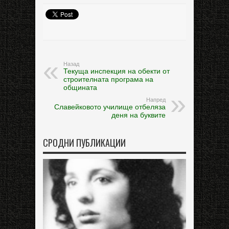
Назад
Текуща инспекция на обекти от
строителната програма на
общината
Напред
Славейковото училище отбеляза
деня на буквите
СРОДНИ ПУБЛИКАЦИИ