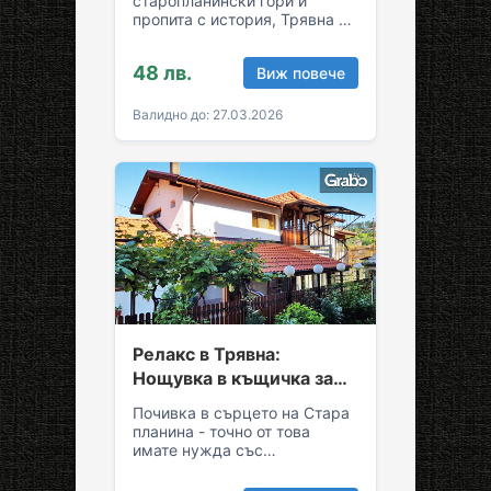
старопланински гори и
пропита с история, Трявна е
уникална комбинация от
спокойствие и култура!
48 лв.
Виж повече
Грабни ваучер за…
Валидно до: 27.03.2026
Релакс в Трявна:
Нощувка в къщичка за
до седем души
Почивка в сърцето на Стара
планина - точно от това
имате нужда със
семейството или приятелите!
Съберете свежест и се…