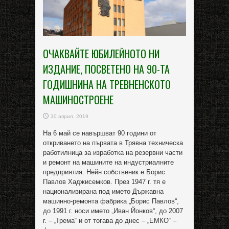
ОЧАКВАЙТЕ ЮБИЛЕЙНОТО НИ
ИЗДАНИЕ, ПОСВЕТЕНО НА 90-ТА
ГОДИШНИНА НА ТРЕВНЕНСКОТО
МАШИНОСТРОЕНЕ
30 април, 2019
На 6 май се навършват 90 години от
откриването на първата в Трявна техническа
работилница за изработка на резервни части
и ремонт на машините на индустриалните
предприятия. Нейн собственик е Борис
Павлов Хаджисемков. През 1947 г. тя е
национализирана под името Държавна
машинно-ремонта фабрика „Борис Павлов“,
до 1991 г. носи името „Иван Йонков“, до 2007
г. – „Трема“ и от тогава до днес – „ЕМКО“ –