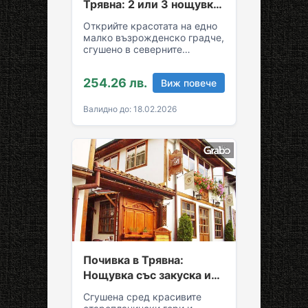
Трявна: 2 или 3 нощувки
със закуски и вечери
Открийте красотата на едно
малко възрожденско градче,
сгушено в северните
склонове на Стара планина!
За вашия комфортен престой
254.26 лв.
Виж повече
в Трявна…
Валидно до: 18.02.2026
Почивка в Трявна:
Нощувка със закуска и
възможност за обяд и
Сгушена сред красивите
вечеря