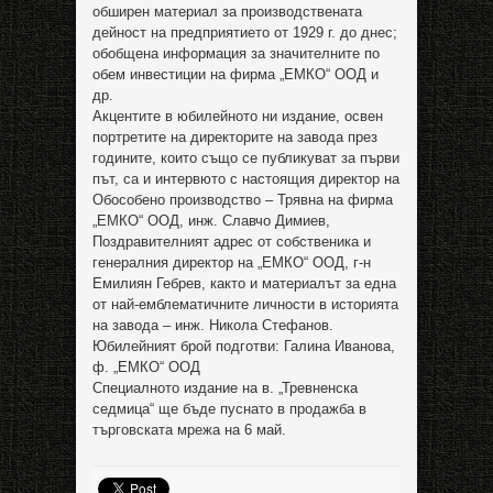
обширен материал за производствената
дейност на предприятието от 1929 г. до днес;
обобщена информация за значителните по
обем инвестиции на фирма „ЕМКО“ ООД и
др.
Акцентите в юбилейното ни издание, освен
портретите на директорите на завода през
годините, които също се публикуват за първи
път, са и интервюто с настоящия директор на
Обособено производство – Трявна на фирма
„ЕМКО“ ООД, инж. Славчо Димиев,
Поздравителният адрес от собственика и
генералния директор на „ЕМКО“ ООД, г-н
Емилиян Гебрев, както и материалът за една
от най-емблематичните личности в историята
на завода – инж. Никола Стефанов.
Юбилейният брой подготви: Галина Иванова,
ф. „ЕМКО“ ООД
Специалното издание на в. „Тревненска
седмица“ ще бъде пуснато в продажба в
търговската мрежа на 6 май.