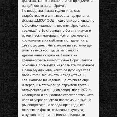
фирмата, която е технологичен продължител
на дейността на ф. „Трема“.
По повод значимата годишнина, със
съдействието и финансовата подкрепа на
фирма „ЕМКО“ ООД, подготвихме специално
юбилейно издание на вестник „Тревненска
седмица“, в 16 страници, с богат снимков и
исторически материал, който проследява
хронологията на събитията от далечната
1929 г. до днес. Читателите на вестника ще
имат възможност да се запознаят с
драматичната съдба на бащата на
тревненското машиностроене Борис Павлов,
описана в спомените на голямата му дъщеря
Елена Мумджиева, които се публикуват за
първи път с любезното й съдействие. В
специалното ни издание ще откриете още
интересни материали за строителството и
откриването на т.н. „нов завод“ през 1972 г.;
жилищното и социалното строителство, като
част от управленската програма и визия на
ръководствата на завода през годините;
любопитни факти, свързани с култура,
изкуство, спорт и социални придобивки;