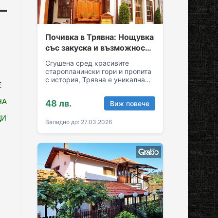
Почивка в Трявна: Нощувка
със закуска и възможност
за обяд и вечеря
Сгушена сред красивите
старопланински гори и пропита
с история, Трявна е уникална
Е
комбинация от спокойствие и
култура! Грабни ваучер за…
НА
48 лв.
Виж повече
Е
ЦИ
Валидно до: 27.03.2026