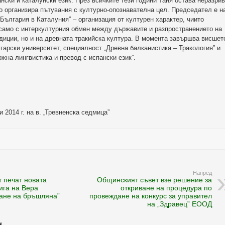
ански и каталунски език. През всичките тези години Таня остава неразри
о организира пътувания с културно-опознавателна цел. Председател е н
България в Каталуния” – организация от културен характер, чиито
 само с интеркултурния обмен между държавите и разпространението на
диции, но и на древната тракийска култура. В момента завършва висшет
гарски университет, специалност „Древна балканистика – Тракология” и
жна лингвистика и превод с испански език”.
и 2014 г. на в. „Тревненска седмица”
Напред
т печат новата
Общинският съвет взе решение за
ига на Вера
откриване на процедура по
ване на бръшляна”
провеждане на конкурс за управител
на „Здравец” ЕООД