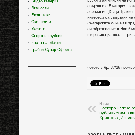
руски и английски на исп
Видео галерия
свързана с България, кат
Личности
асоциация „Къща Тракия, 
Екопътеки
интереси са свързани не
Околности
българските обичаи и тра
Указател
си образование в Нов бъл
втора специалност „Прило
Спортни клубове
Карта на обекти
Грабни Супер Оферта
четете в бр. 37/19 ноемвр
Назад
Наскоро излезе о
публицистична кн
Христова „Изпис