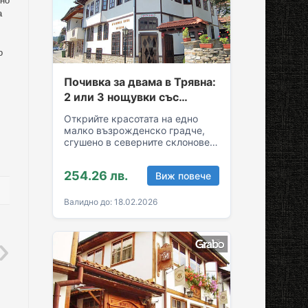
вно
а
о
Почивка за двама в Трявна:
2 или 3 нощувки със
закуски и вечери
Открийте красотата на едно
малко възрожденско градче,
сгушено в северните склонове
на Стара планина! За вашия
комфортен престой в Трявна…
254.26 лв.
Виж повече
Валидно до: 18.02.2026