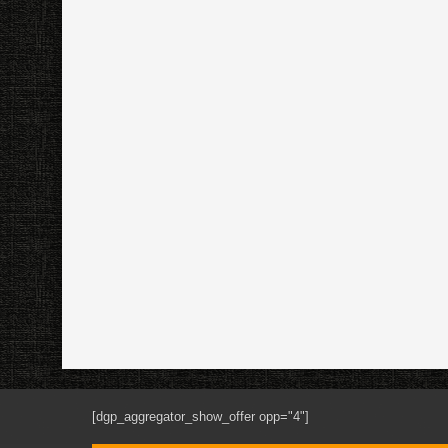
[dgp_aggregator_show_offer opp="4"]