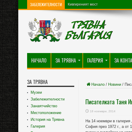
ЗАБЕЛЕЖИТЕЛНОСТИ
Кивгиреният мост
Църква „Св. Архангел Михаил“
НАЧАЛО
ЗА ТРЯВНА
ГАЛЕРИЯ
ЗА КОНТ
ЗА ТРЯВНА
Начало
/
Новини
/
Пис
Музеи
Забележителности
Писателката Таня Ив
Занаятчийство
18 ноември, 2014
Местоположение
История на Трявна
На 14 ноември в галерия 
Галерия
София през 1972 г., а от 