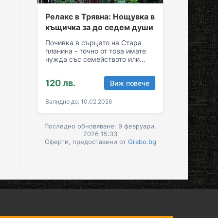
Релакс в Трявна: Нощувка в
къщичка за до седем души
Почивка в сърцето на Стара
планина - точно от това имате
нужда със семейството или
приятелите! Съберете свежест
и се…
120 лв.
Виж повече
Валидно до: 10.02.2026
Последно обновяване: 9 февруари,
2026 15:33
Оферти, предоставени от
Grabo.bg