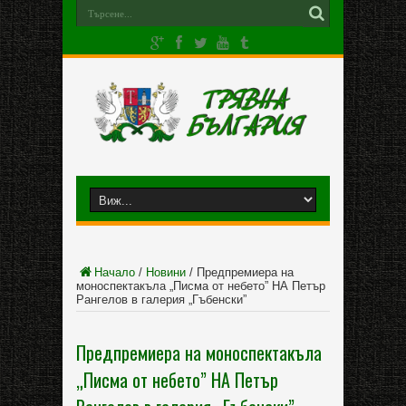
Начало
/
Новини
/
Предпремиера на
моноспектакъла „Писма от небето” НА Петър
Рангелов в галерия „Гъбенски”
Предпремиера на моноспектакъла
„Писма от небето” НА Петър