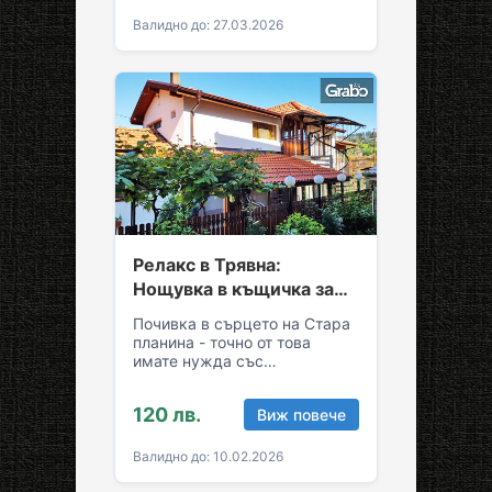
Валидно до: 27.03.2026
Релакс в Трявна:
Нощувка в къщичка за
до седем души
Почивка в сърцето на Стара
планина - точно от това
имате нужда със
семейството или приятелите!
Съберете свежест и се…
120 лв.
Виж повече
Валидно до: 10.02.2026