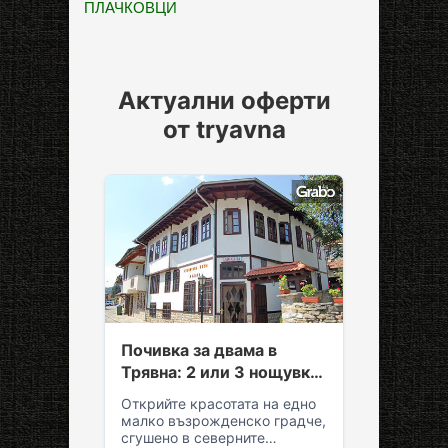
ПЛАЧКОВЦИ
Актуални оферти
от tryavna
Почивка за двама в
Трявна: 2 или 3 нощувки
със закуски и вечери
Открийте красотата на едно
малко възрожденско градче,
сгушено в северните