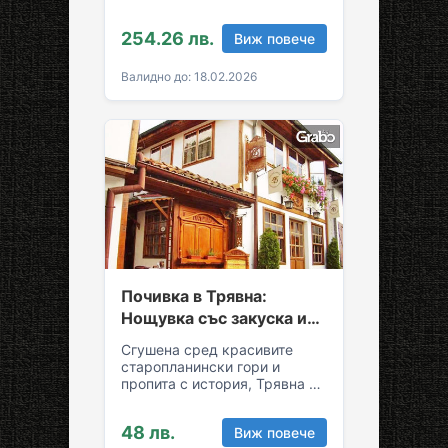
склонове на Стара планина!
За вашия комфортен престой
254.26 лв.
Виж повече
в Трявна…
Валидно до: 18.02.2026
Почивка в Трявна:
Нощувка със закуска и
възможност за обяд и
Сгушена сред красивите
вечеря
старопланински гори и
пропита с история, Трявна е
уникална комбинация от
спокойствие и култура!
48 лв.
Виж повече
Грабни ваучер за…