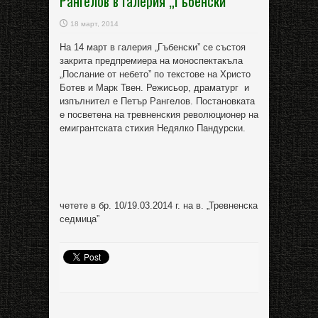
Рангелов в галерия „Гъбенски”
18 март, 2014
На 14 март в галерия „Гъбенски” се състоя
закрита предпремиера на моноспектакъла
„Послание от небето” по текстове на Христо
Ботев и Марк Твен. Режисьор, драматург и
изпълнител е Петър Рангелов. Постановката
е посветена на тревненския революционер на
емигрантската стихия Недялко Пандурски.
четете в бр. 10/19.03.2014 г. на в. „Тревненска
седмица”