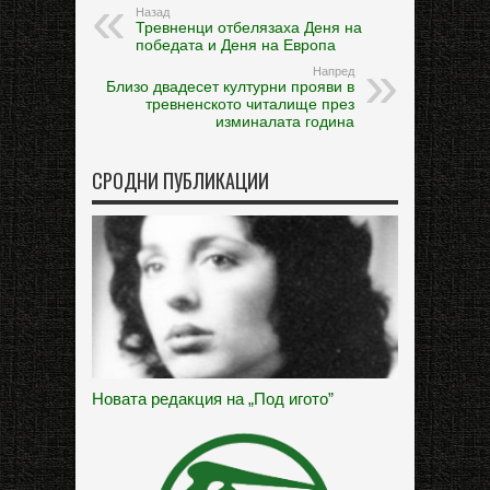
Назад
Тревненци отбелязаха Деня на
победата и Деня на Европа
Напред
Близо двадесет културни прояви в
тревненското читалище през
изминалата година
СРОДНИ ПУБЛИКАЦИИ
Новата редакция на „Под игото”