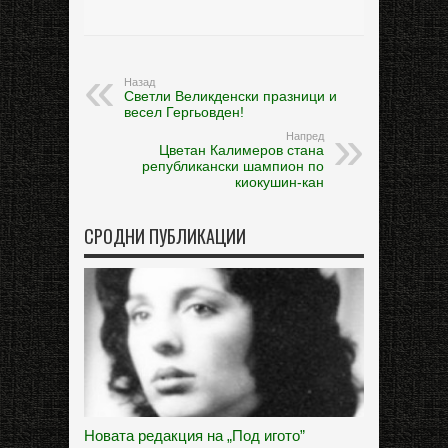
Назад
Светли Великденски празници и
весел Гергьовден!
Напред
Цветан Калимеров стана
републикански шампион по
киокушин-кан
СРОДНИ ПУБЛИКАЦИИ
Новата редакция на „Под игото”