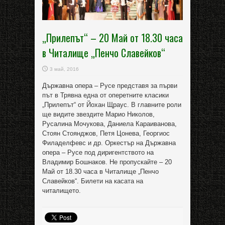
„Прилепът“ – 20 Май от 18.30 часа
в Читалище „Пенчо Славейков“
3 май, 2016
Държавна опера – Русе представя за първи
път в Трявна една от оперетните класики
„Прилепът“ от Йохан Щраус. В главните роли
ще видите звездите Марио Николов,
Русалина Мочукова, Даниела Караиванова,
Стоян Стоянджов, Петя Цонева, Георгиос
Филаделфевс и др. Оркестър на Държавна
опера – Русе под диригентството на
Владимир Бошнаков. Не пропускайте – 20
Май от 18.30 часа в Читалище „Пенчо
Славейков“. Билети на касата на
читалището.