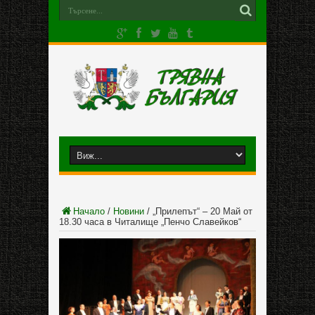
Начало
/
Новини
/
„Прилепът“ – 20 Май от
18.30 часа в Читалище „Пенчо Славейков“