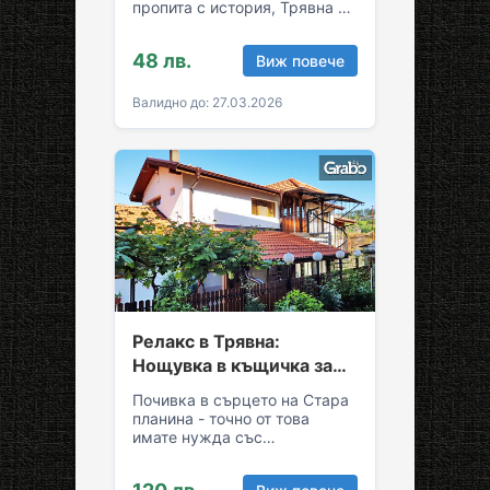
пропита с история, Трявна е
уникална комбинация от
спокойствие и култура!
48 лв.
Виж повече
Грабни ваучер за…
Валидно до: 27.03.2026
Релакс в Трявна:
Нощувка в къщичка за
до седем души
Почивка в сърцето на Стара
планина - точно от това
имате нужда със
семейството или приятелите!
Съберете свежест и се…