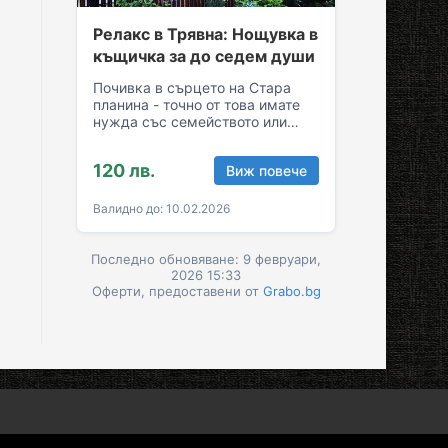
Релакс в Трявна: Нощувка в
къщичка за до седем души
Почивка в сърцето на Стара
планина - точно от това имате
нужда със семейството или
приятелите! Съберете свежест
и се…
120 лв.
Виж повече
Валидно до: 10.02.2026
Последно обновяване: 9 февруари,
2026 15:33
Оферти, предоставени от
Grabo.bg