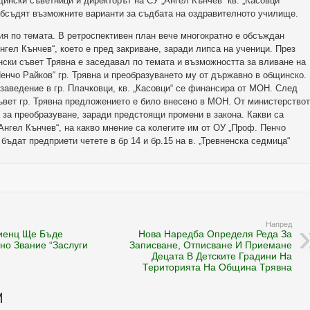
нски съветници и директорът на СУ „Ангел Кънчев“ кв. „Касовци“
обсъдят възможните варианти за съдбата на оздравителното училище.
ия по темата. В ретроспективен план вече многократно е обсъждан
гел Кънчев“, което е пред закриване, заради липса на ученици. През
ски съвет Трявна е заседавал по темата и възможността за вливане на
енчо Райков“ гр. Трявна и преобразуването му от държавно в общинско.
заведение в гр. Плачковци, кв. „Касовци“ се финансира от МОН. След
вет гр. Трявна предложението е било внесено в МОН. От министерство
 за преобразуване, заради предстоящи промени в закона. Какви са
нгел Кънчев“, на какво мнение са колегите им от ОУ „Проф. Пенчо
 бъдат предприети четете в бр 14 и бр.15 на в. „Тревненска седмица“
Напред
риенц Ще Бъде
Нова Наредба Определя Реда За
но Звание “Заслуги
Записване, Отписване И Приемане
Децата В Детските Градини На
Територията На Община Трявна
И