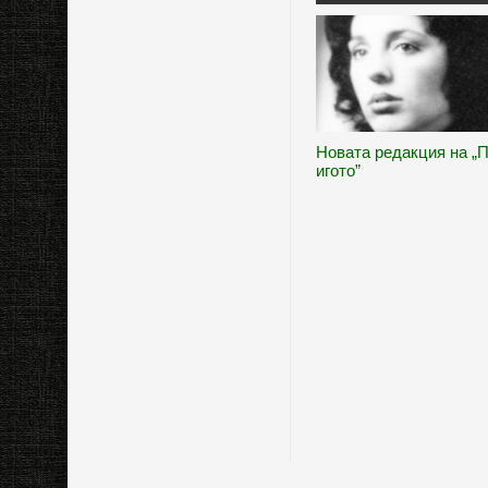
Новата редакция на „
игото”