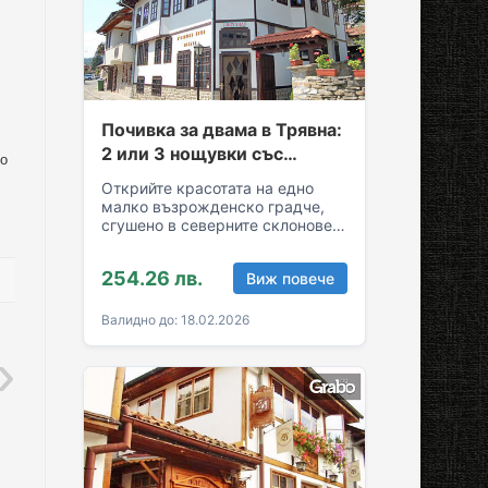
Почивка за двама в Трявна:
2 или 3 нощувки със
то
закуски и вечери
Открийте красотата на едно
малко възрожденско градче,
сгушено в северните склонове
на Стара планина! За вашия
комфортен престой в Трявна…
254.26 лв.
Виж повече
Валидно до: 18.02.2026