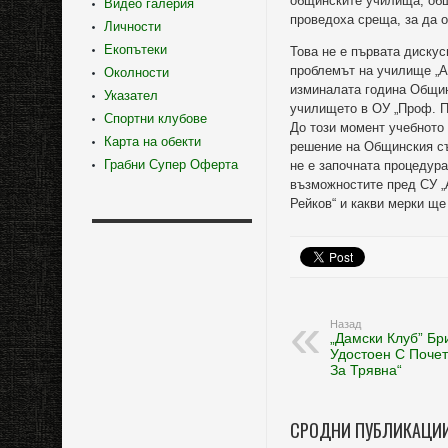
общинските училища, общи
Видео галерия
проведоха среща, за да 
Личности
Екопътеки
Това не е първата дискус
проблемът на училище „Ан
Околности
изминалата година Общин
Указател
училището в ОУ „Проф. П
Спортни клубове
До този момент учебното 
Карта на обекти
решение на Общинския съ
Грабни Супер Оферта
не е започната процедура
възможностите пред СУ „А
Рейков“ и какви мерки ще
Назад
„Дамски Клуб” Б
Удостоен С Почет
За Трявна“
СРОДНИ ПУБЛИКАЦИ