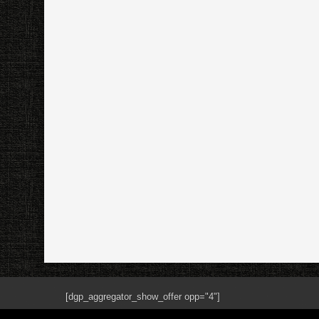
[dgp_aggregator_show_offer opp="4"]