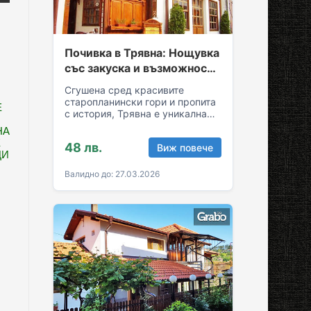
Почивка в Трявна: Нощувка
със закуска и възможност
за обяд и вечеря
Сгушена сред красивите
старопланински гори и пропита
Е
с история, Трявна е уникална
комбинация от спокойствие и
НА
култура! Грабни ваучер за…
Е
48 лв.
Виж повече
ЦИ
Валидно до: 27.03.2026