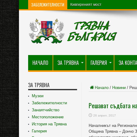
ЗАБЕЛЕЖИТЕЛНОСТИ
Кивгиреният мост
НАЧАЛО
ЗА ТРЯВНА
ГАЛЕРИЯ
ЗА КОНТ
ЗА ТРЯВНА
Начало
/
Новини
/
Реш
Музеи
Забележителности
Решават съдбата на
Занаятчийство
26 април, 2017
Местоположение
История на Трявна
Началникът на Регионалн
Галерия
Община Трявна – Дончо З