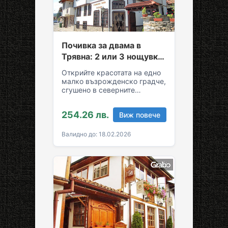
Почивка за двама в
Трявна: 2 или 3 нощувки
със закуски и вечери
Открийте красотата на едно
малко възрожденско градче,
сгушено в северните
склонове на Стара планина!
За вашия комфортен престой
254.26 лв.
Виж повече
в Трявна…
Валидно до: 18.02.2026