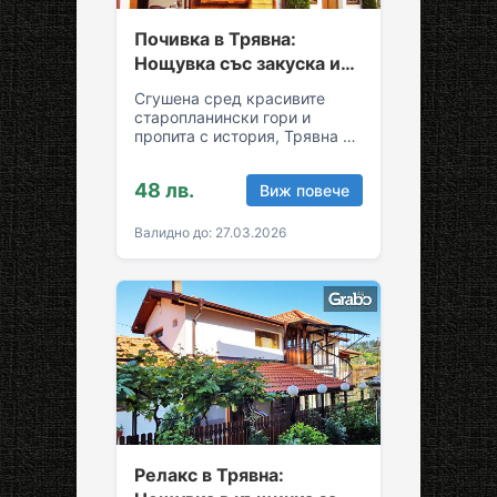
Почивка в Трявна:
Нощувка със закуска и
възможност за обяд и
Сгушена сред красивите
вечеря
старопланински гори и
пропита с история, Трявна е
уникална комбинация от
спокойствие и култура!
48 лв.
Виж повече
Грабни ваучер за…
Валидно до: 27.03.2026
Релакс в Трявна: