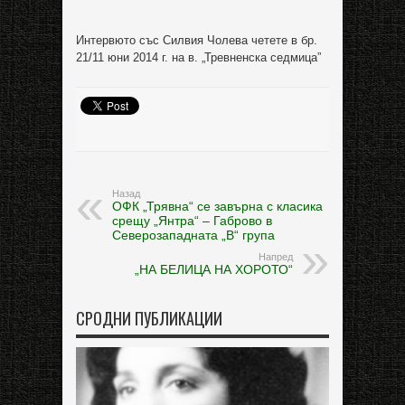
Интервюто със Силвия Чолева четете в бр.
21/11 юни 2014 г. на в. „Тревненска седмица”
Назад
ОФК „Трявна“ се завърна с класика
срещу „Янтра“ – Габрово в
Северозападната „В“ група
Напред
„НА БЕЛИЦА НА ХОРОТО“
СРОДНИ ПУБЛИКАЦИИ