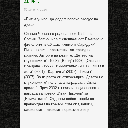
2014 г.
10 юни, 2014
«Битът убива, да дадем повече въздух на
духа»
Силвия Чолева е родена през 1959 г. в
София. Завършила е специалност Българска
филология в СУ „Св. Климент Охридски“.
Пише поезия, фрагменти, литературна
критика. Автор е на книгите: „Детето на
глухонемите“ (1993), „Вход“ (1996), „Отиване
Връщане“ (1997), „Внимателно“(2001), „Зими и
лета“ (2001), „Картички“ (2007), „Писма“
(2007). За първата си стихосбирка „Детето на
глухонемите“ получава наградата „Южна
пролет“. През 2002 г. печели националната
награда за поезия „Иван Николов“ за
„Внимателно“. Отделни нейни творби са
превеждани на гръцки, сръбски, чешки,
словенски, литовски, норвежки езици.