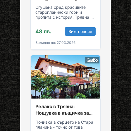
възможност за обяд и
Сгушена сред красивите
вечеря
старопланински гори и
пропита с история, Трявна е
уникална комбинация от
спокойствие и култура!
48 лв.
Виж повече
Грабни ваучер за…
Валидно до: 27.03.2026
Релакс в Трявна:
Нощувка в къщичка за
до седем души
Почивка в сърцето на Стара
планина - точно от това