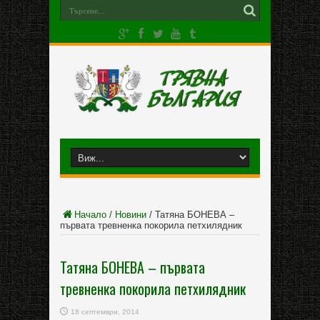
Начало
/
Новини
/
Татяна БОНЕВА –
първата тревненка покорила петхилядник
Татяна БОНЕВА – първата
тревненка покорила петхилядник
18 септември, 2014