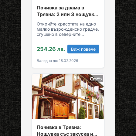
Почивка за двама в
Трявна: 2 или 3 нощувки
със закуски и вечери
Открийте красотата на едно
малко възрожденско градче,
сгушено в северните
склонове на Стара планина!
За вашия комфортен престой
254.26 лв.
Виж повече
в Трявна…
Валидно до: 18.02.2026
Почивка в Трявна:
Нощувка със закуска и