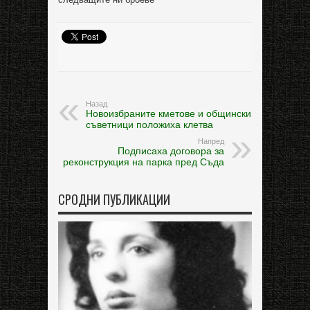
Назад
Новоизбраните кметове и общински
съветници положиха клетва
Напред
Подписаха договора за
реконструкция на парка пред Съда
СРОДНИ ПУБЛИКАЦИИ