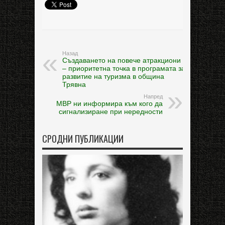
Назад
Създаването на повече атракциони
– приоритетна точка в програмата за
развитие на туризма в община
Трявна
Напред
МВР ни информира към кого да
сигнализиране при нередности
СРОДНИ ПУБЛИКАЦИИ