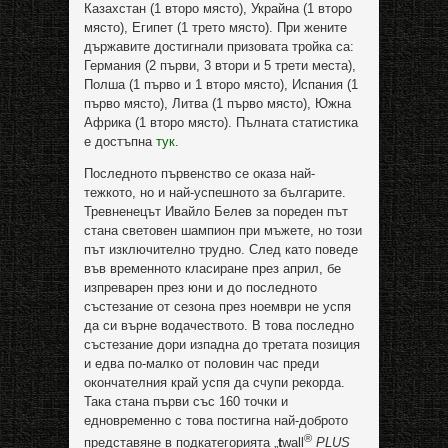
Казахстан (1 второ място), Украйна (1 второ
място), Египет (1 трето място). При жените
държавите достигнали призовата тройка са:
Германия (2 първи, 3 втори и 5 трети места),
Полша (1 първо и 1 второ място), Испания (1
първо място), Литва (1 първо място), Южна
Африка (1 второ място). Пълната статистика
е достъпна
тук
.
Последното първенство се оказа най-
тежкото, но и най-успешното за българите.
Тревненецът Ивайло Белев за пореден път
стана световен шампион при мъжете, но този
път изключително трудно. След като поведе
във временното класиране през април, бе
изпреварен през юни и до последното
състезание от сезона през ноември не успя
да си върне водачеството. В това последно
състезание дори изпадна до третата позиция
и едва по-малко от половин час преди
окончателния край успя да счупи рекорда.
Така стана първи със 160 точки и
едновременно с това постигна най-доброто
®
представяне в подкатегорията „
t
wall
PLUS