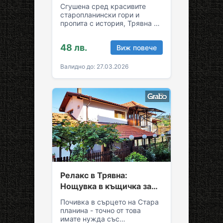
възможност за обяд и
Сгушена сред красивите
вечеря
старопланински гори и
пропита с история, Трявна е
уникална комбинация от
спокойствие и култура!
48 лв.
Виж повече
Грабни ваучер за…
Валидно до: 27.03.2026
Релакс в Трявна:
Нощувка в къщичка за
до седем души
Почивка в сърцето на Стара
планина - точно от това
имате нужда със