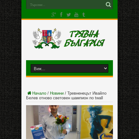
Начало
/
Новини
/
Тревненецът Ивайло
Белев отново световен шампион по twall