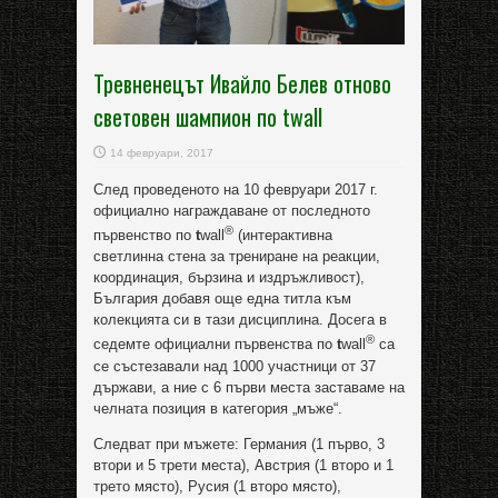
Тревненецът Ивайло Белев отново
световен шампион по twall
14 февруари, 2017
След проведеното на 10 февруари 2017 г.
официално награждаване от последното
®
първенство по
t
wall
(интерактивна
светлинна стена за трениране на реакции,
координация, бързина и издръжливост),
България добавя още една титла към
колекцията си в тази дисциплина. Досега в
®
седемте официални първенства по
t
wall
са
се състезавали над 1000 участници от 37
държави, а ние с 6 първи места заставаме на
челната позиция в категория „мъже“.
Следват при мъжете: Германия (1 първо, 3
втори и 5 трети места), Австрия (1 второ и 1
трето място), Русия (1 второ място),