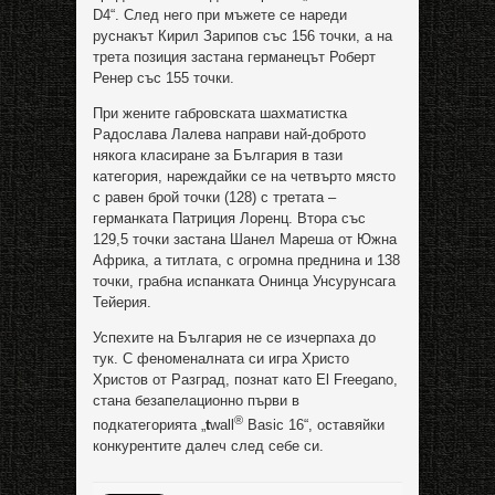
D4“. След него при мъжете се нареди
руснакът Кирил Зарипов със 156 точки, а на
трета позиция застана германецът Роберт
Ренер със 155 точки.
При жените габровската шахматистка
Радослава Лалева направи най-доброто
някога класиране за България в тази
категория, нареждайки се на четвърто място
с равен брой точки (128) с третата –
германката Патриция Лоренц. Втора със
129,5 точки застана Шанел Мареша от Южна
Африка, а титлата, с огромна преднина и 138
точки, грабна испанката Онинца Унсурунсага
Тейерия.
Успехите на България не се изчерпаха до
тук. С феноменалната си игра Христо
Христов от Разград, познат като El Freegano,
стана безапелационно първи в
®
подкатегорията „
t
wall
Basic 16“, оставяйки
конкурентите далеч след себе си.