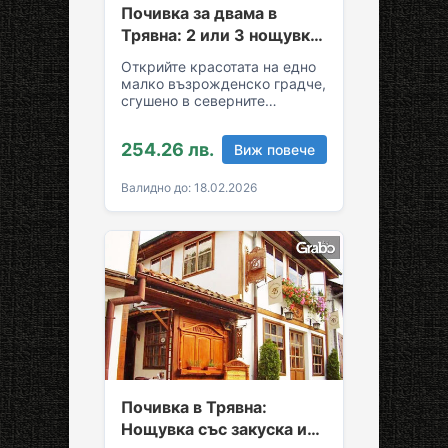
Почивка за двама в
Трявна: 2 или 3 нощувки
със закуски и вечери
Открийте красотата на едно
малко възрожденско градче,
сгушено в северните
склонове на Стара планина!
За вашия комфортен престой
254.26 лв.
Виж повече
в Трявна…
Валидно до: 18.02.2026
Почивка в Трявна:
Нощувка със закуска и