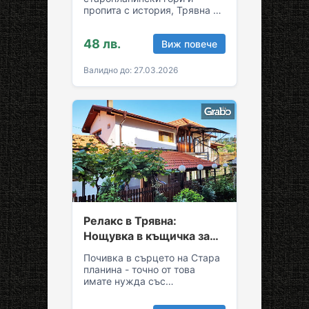
пропита с история, Трявна е
уникална комбинация от
спокойствие и култура!
48 лв.
Виж повече
Грабни ваучер за…
Валидно до: 27.03.2026
Релакс в Трявна:
Нощувка в къщичка за
до седем души
Почивка в сърцето на Стара
планина - точно от това
имате нужда със
семейството или приятелите!
Съберете свежест и се…