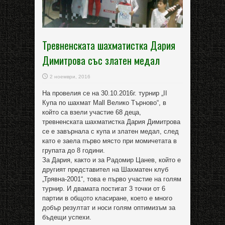
Тревненската шахматистка Дария
Димитрова със златен медал
2 ноември, 2016
На провелия се на 30.10.2016г. турнир „II
Купа по шахмат Mall Велико Търново“, в
който са взели участие 68 деца,
тревненската шахматистка Дария Димитрова
се е завърнала с купа и златен медал, след
като е заела първо място при момичетата в
групата до 8 години.
За Дария, както и за Радомир Цанев, който е
другият представител на Шахматен клуб
„Трявна-2001“, това е първо участие на голям
турнир. И двамата постигат 3 точки от 6
партии в общото класиране, което е много
добър резултат и носи голям оптимизъм за
бъдещи успехи.