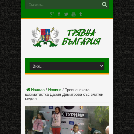
Начало
/
Новини
/
Тревненската
шахматистка Дария Димитрова със златен
медал