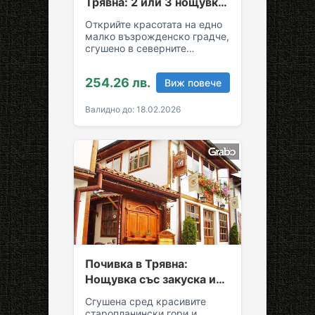
Трявна: 2 или 3 нощувки
със закуски и вечери
Открийте красотата на едно
малко възрожденско градче,
сгушено в северните
склонове на Стара планина!
За вашия комфортен престой
254.26 лв.
Виж повече
в Трявна…
Валидно до: 18.02.2026
Почивка в Трявна:
Нощувка със закуска и
възможност за обяд и
Сгушена сред красивите
вечеря
старопланински гори и