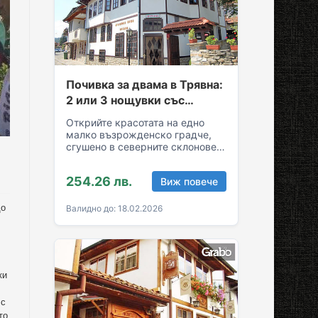
Почивка за двама в Трявна:
2 или 3 нощувки със
закуски и вечери
Открийте красотата на едно
малко възрожденско градче,
сгушено в северните склонове
на Стара планина! За вашия
комфортен престой в Трявна…
254.26 лв.
Виж повече
до
Валидно до: 18.02.2026
ки
 с
то