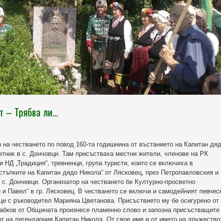
т – Трябва ли…
ен на честването по повод 160-та годишнина от въстанието на Капитан дя
етник в с. Дончовци. Там присъстваха местни жители, членове на РК
и НД „Традиция“, тревненци, група туристи, които се включиха в
стъпките на Капитан дядо Никола“ от Лясковец, през Петропавловския и
 с. Дончевци. Организатор на честването бе Културно-просветно
 и Павел“ в гр. Лясковец. В честването се включи и самодейният певчес
вци с ръководител Марияна Цветанова. Присъствието му бе осигурено от
Дабков от Общината произнесе пламенно слово и запозна присъстващите
т на легендарния Капитан Никола. От свое име и от името на дружество