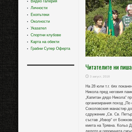
Видео галерия
Личности
Екопътеки
Околности
Указател
Спортни клубове
Карта на обекти
Грабни Супер Оферта
Читателите ни пиша
3 август, 2016
На 28 юли т.г. бях покан
Никола пред неговия пам
„Капитан дядо Никола“ пр
организирания поход „По 
Соколовския манастир до
сдружение „Св. Св. Петър
състав „Извор“ от Божко
кмета на Трявна. Кольо 
делото и героичната смър