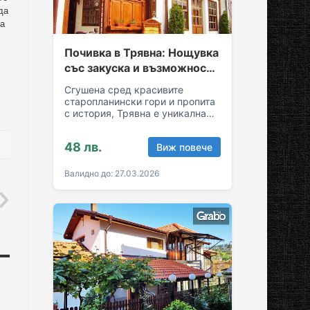
да
са
Почивка в Трявна: Нощувка
със закуска и възможност
за обяд и вечеря
Сгушена сред красивите
старопланински гори и пропита
с история, Трявна е уникална
комбинация от спокойствие и
култура! Грабни ваучер за…
48 лв.
Виж повече
Валидно до: 27.03.2026