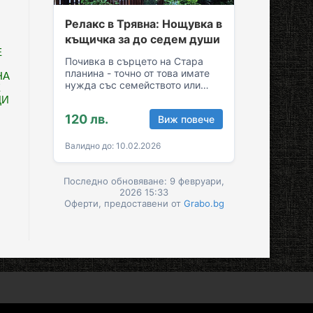
Релакс в Трявна: Нощувка в
къщичка за до седем души
Е
Почивка в сърцето на Стара
планина - точно от това имате
НА
нужда със семейството или
Е
приятелите! Съберете свежест
ЦИ
и се…
120 лв.
Виж повече
Валидно до: 10.02.2026
Последно обновяване: 9 февруари,
2026 15:33
Оферти, предоставени от
Grabo.bg