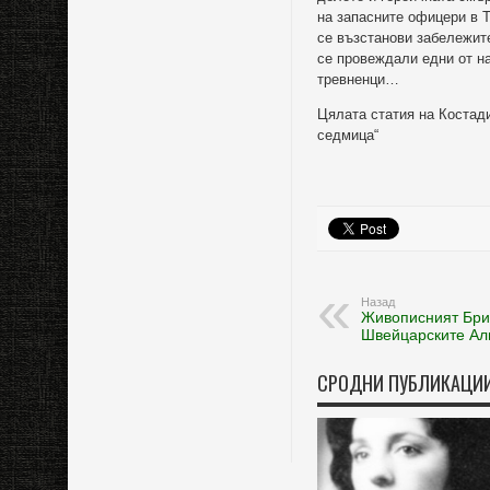
на запасните офицери в Т
се възстанови забележит
се провеждали едни от н
тревненци…
Цялата статия на Костадин
седмица“
Назад
Живописният Бри
Швейцарските Ал
СРОДНИ ПУБЛИКАЦИ