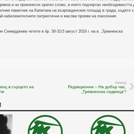
рявна и аз произнесох кратко слово, в което подчертах необходимостта 
елния паметник на Капитана на възрожденския площад в града, където 
ай-забележителните патриотични и масови прояви на поколения
 Семерджиев четете в бр. 30-31/3 август 2016 г. на в. „Тревненска
Напред
енц в сърцето на
Редакционни – На добър час,
пи
„Тревненска седмица“!
И