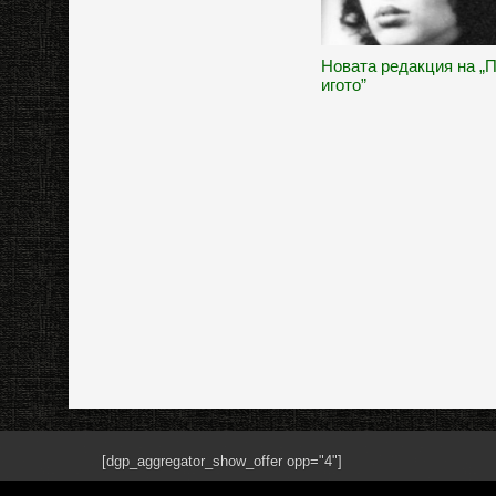
Новата редакция на „
игото”
[dgp_aggregator_show_offer opp="4"]