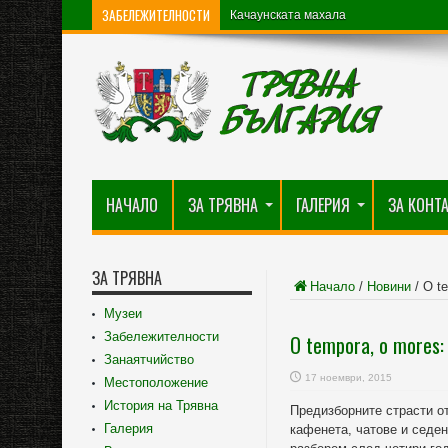
ЗАБЕЛЕЖИТЕЛНОСТИ
Качаунската махала
НАЧАЛО
ЗА ТРЯВНА
ГАЛЕРИЯ
ЗА КОНТ
ЗА ТРЯВНА
Начало
/
Новини
/
O t
Музеи
Забележителности
O tempora, o mores:
Занаятчийство
17 ноември, 2015
Местоположение
История на Трявна
Предизборните страсти о
Галерия
кафенета, чатове и седен