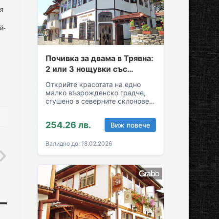
ия
й-
Почивка за двама в Трявна:
2 или 3 нощувки със
закуски и вечери
Открийте красотата на едно
малко възрожденско градче,
сгушено в северните склонове
на Стара планина! За вашия
комфортен престой в Трявна…
254.26 лв.
Виж повече
Валидно до: 18.02.2026