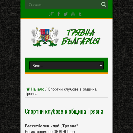
Начало
/
Спортни клубове в община
Трявна
Спортни клубове в община Трявна
Баскетболен клуб „Трявна”
Регистрация по ЗЮЛНЦ: да