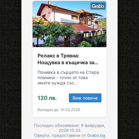
Релакс в Трявна:
Нощувка в къщичка за
до седем души
Почивка в сърцето на Стара
планина - точно от това
имате нужда със
семейството или приятелите!
Съберете свежест и се…
120 лв.
Виж повече
Валидно до: 10.02.2026
Последно обновяване: 9 февруари,
2026 15:33
Оферти, предоставени от
Grabo.bg