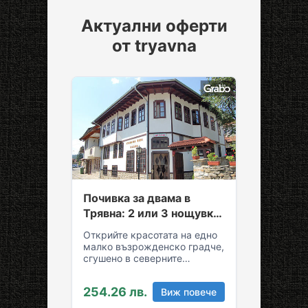
Актуални оферти
от tryavna
Почивка за двама в
Трявна: 2 или 3 нощувки
със закуски и вечери
Открийте красотата на едно
малко възрожденско градче,
сгушено в северните
склонове на Стара планина!
За вашия комфортен престой
254.26 лв.
Виж повече
в Трявна…