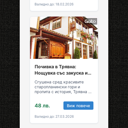
Валидно до: 18.02.2026
Почивка в Трявна:
Нощувка със закуска и
възможност за обяд и
Сгушена сред красивите
вечеря
старопланински гори и
пропита с история, Трявна е
уникална комбинация от
спокойствие и култура!
48 лв.
Виж повече
Грабни ваучер за…
Валидно до: 27.03.2026