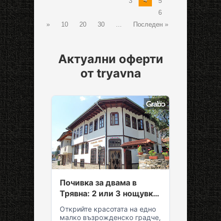
3
5
6
»
10
20
30
...
Последен »
Актуални оферти
от tryavna
Почивка за двама в
Трявна: 2 или 3 нощувки
със закуски и вечери
Открийте красотата на едно
малко възрожденско градче,