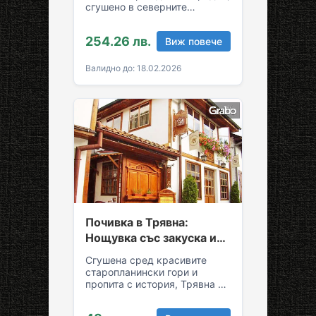
сгушено в северните
склонове на Стара планина!
За вашия комфортен престой
254.26 лв.
Виж повече
в Трявна…
Валидно до: 18.02.2026
Почивка в Трявна:
Нощувка със закуска и
възможност за обяд и
Сгушена сред красивите
вечеря
старопланински гори и
пропита с история, Трявна е
уникална комбинация от
спокойствие и култура!