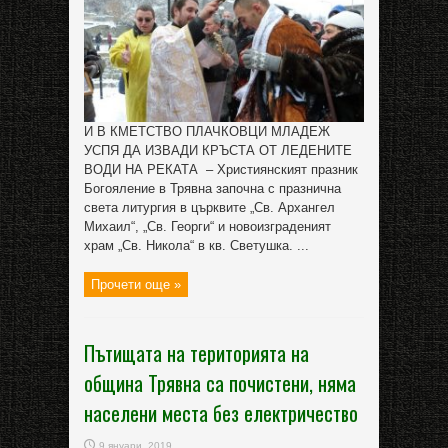
И В КМЕТСТВО ПЛАЧКОВЦИ МЛАДЕЖ
УСПЯ ДА ИЗВАДИ КРЪСТА ОТ ЛЕДЕНИТЕ
ВОДИ НА РЕКАТА – Християнският празник
Богояление в Трявна започна с празнична
света литургия в църквите „Св. Архангел
Михаил“, „Св. Георги“ и новоизграденият
храм „Св. Никола“ в кв. Светушка. ...
Прочети още »
Пътищата на територията на
община Трявна са почистени, няма
населени места без електричество
9 януари, 2019