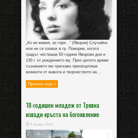
„Аз не живея, аз горя…” (Яворов) Случайно
или не се озовах в гр. Поморие, когато
градът честваше 50 години Яворови дни и
130 г. от рождението му. През цялото време
съзнанието ми трескаво прехвърляше
моменти от живота и творчеството на ...
Прочети още »
18-годишен младеж от Трявна
извади кръста на богоявление
9 януари, 2019