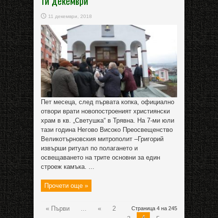
ти декември
11 декември, 2018
Пет месеца, след първата копка, официално
отвори врати новопостроеният християнски
храм в кв. „Светушка“ в Трявна. На 7-ми юли
тази година Негово Високо Преосвещенство
Великотърновския митрополит –Григорий
извърши ритуал по полагането и
освещаването на трите основни за един
строеж камъка. ...
Прочети още »
« Първи
...
«
2
Страница 4 на 245
4