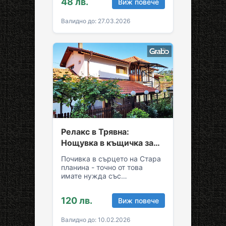
48 лв.
Виж повече
Грабни ваучер за…
Валидно до: 27.03.2026
Релакс в Трявна:
Нощувка в къщичка за
до седем души
Почивка в сърцето на Стара
планина - точно от това
имате нужда със
семейството или приятелите!
Съберете свежест и се…
120 лв.
Виж повече
Валидно до: 10.02.2026