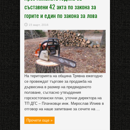
съставени 42 акта по закона за
горите и един по закона за лова
15 март, 2016
На територията на община Трявна ежегодно
се провеждат търгове за продажба на
дървесина в размер на предвиденото
ползване, съгласно утвърдения
горскостопански план, уточни директора на
ТП ДГС – Плачковци инж. Мирослав Илиев в
отговор на наше запитване за сечите на ...
Прочети още »