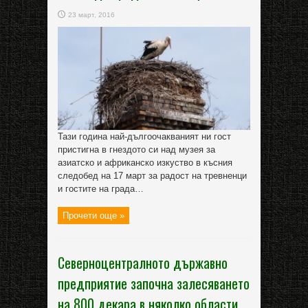
23 март, 2016
Тази година най-дългоочакваният ни гост
пристигна в гнездото си над музея за
азиатско и африканско изкуство в късния
следобед на 17 март за радост на тревненци
и гостите на града…
Прочети още »
Северноцентралното държавно
предприятие започна залесяването
на 800 декара в няколко области