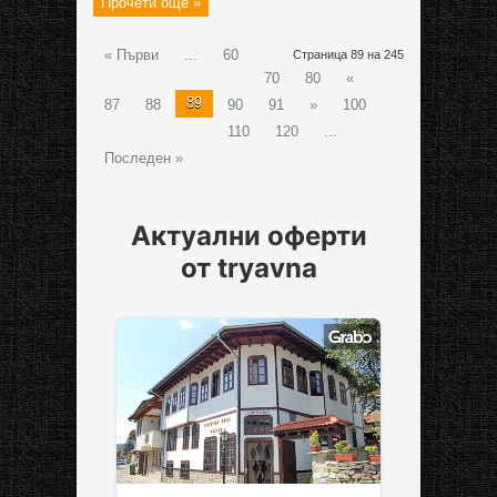
Прочети още »
« Първи
...
60
Страница 89 на 245
70
80
«
89
87
88
90
91
»
100
110
120
...
Последен »
Актуални оферти
от tryavna