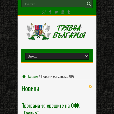
Начало
/
Новини
(страница 89)
Новини
Програма за срещите на ОФК
„Трявна“