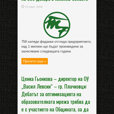
15 март, 2016
759 хиляди фиданки отгледа предприятието,
над 1 милион ще бъдат произведени за
залесяване следващата година
Прочети още »
Ценка Гьонкова – директор на ОУ
„Васил Левски“ – гр. Плачковци:
Дебатът за оптимизацията на
образователната мрежа трябва да
е с участието на Общината, за да