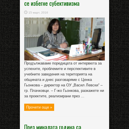
се избегне субективизма
15 март, 2016
Продължаваме поредицата от интервюта за
успехите, проблемите и перспективите в
учебните заведения на територията на
общината и днес разговаряме с Ценка
Гьонкова – директор на ОУ „Васил Левски“ –
гр. Плачковци. – Г-жо Гьонкова, разкажете ни
за проектите, реализирани през ...
Прочети още »
През миналата година са