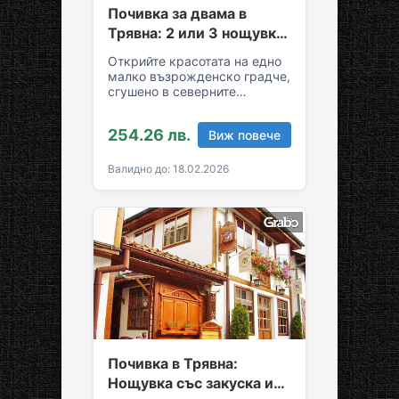
Почивка за двама в
Трявна: 2 или 3 нощувки
със закуски и вечери
Открийте красотата на едно
малко възрожденско градче,
сгушено в северните
склонове на Стара планина!
За вашия комфортен престой
254.26 лв.
Виж повече
в Трявна…
Валидно до: 18.02.2026
Почивка в Трявна:
Нощувка със закуска и