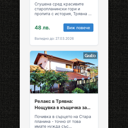
възможност за обяд и
Сгушена сред красивите
вечеря
старопланински гори и
пропита с история, Трявна е
уникална комбинация от
спокойствие и култура!
48 лв.
Виж повече
Грабни ваучер за…
Валидно до: 27.03.2026
Релакс в Трявна:
Нощувка в къщичка за
до седем души
Почивка в сърцето на Стара
планина - точно от това
имате нужда със