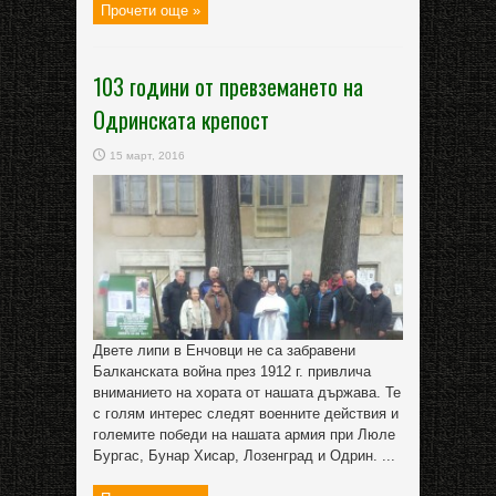
Прочети още »
103 години от превземането на
Одринската крепост
15 март, 2016
Двете липи в Енчовци не са забравени
Балканската война през 1912 г. привлича
вниманието на хората от нашата държава. Те
с голям интерес следят военните действия и
големите победи на нашата армия при Люле
Бургас, Бунар Хисар, Лозенград и Одрин. ...