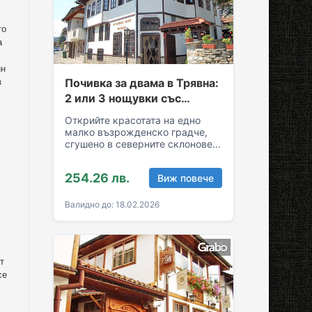
то
а
йн
Почивка за двама в Трявна:
з
2 или 3 нощувки със
закуски и вечери
Открийте красотата на едно
малко възрожденско градче,
сгушено в северните склонове
на Стара планина! За вашия
комфортен престой в Трявна…
254.26 лв.
Виж повече
Валидно до: 18.02.2026
т
се