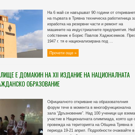
На 6 май се навършват 90 години от откриване
на първата в Трявна техническа работилница з
изработка на резервни части и ремонт на
машините на индустриалните предприятия. Не
собственик е Борис Павлов Хаджисемков. Пре
1947 г. тя е национализирана под ...
Прочети още »
ЛИЩЕ Е ДОМАКИН НА XII ИЗДАНИЕ НА НАЦИОНАЛНАТА
АЖДАНСКО ОБРАЗОВАНИЕ
Официалното откриване на образователния
форум тече в момента в многофункционална
зала “Дръзновение”. Над 100 ученици ще взема
участие в Националната олимпиада, която ще 
провежда на територията на Община Трявна в
периода 19-21 април. Подробности очаквайте в