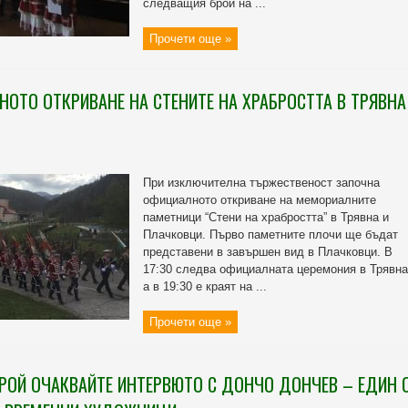
следващия брой на ...
Прочети още »
ОТО ОТКРИВАНЕ НА СТЕНИТЕ НА ХРАБРОСТТА В ТРЯВНА
При изключителна тържественост започна
официалното откриване на мемориалните
паметници “Стени на храбростта” в Трявна и
Плачковци. Първо паметните плочи ще бъдат
представени в завършен вид в Плачковци. В
17:30 следва официалната церемония в Трявна
а в 19:30 е краят на ...
Прочети още »
РОЙ ОЧАКВАЙТЕ ИНТЕРВЮТО С ДОНЧО ДОНЧЕВ – ЕДИН 