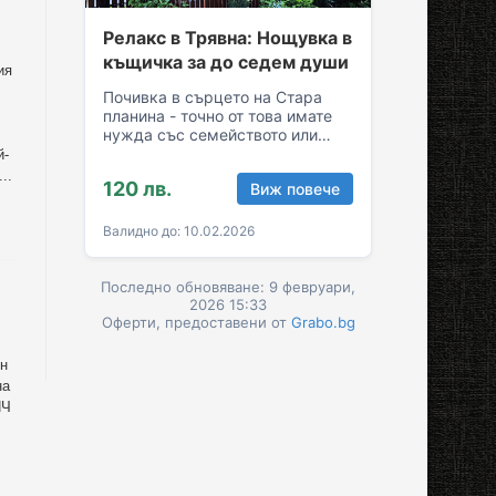
Релакс в Трявна: Нощувка в
къщичка за до седем души
ия
Почивка в сърцето на Стара
планина - точно от това имате
нужда със семейството или
приятелите! Съберете свежест
й-
и се…
..
120 лв.
Виж повече
Валидно до: 10.02.2026
Последно обновяване: 9 февруари,
2026 15:33
Оферти, предоставени от
Grabo.bg
ен
на
НЧ