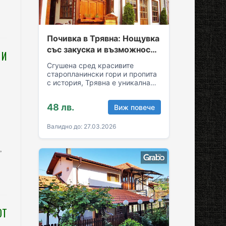
Почивка в Трявна: Нощувка
със закуска и възможност
 И
за обяд и вечеря
Сгушена сред красивите
старопланински гори и пропита
с история, Трявна е уникална
комбинация от спокойствие и
култура! Грабни ваучер за…
48 лв.
Виж повече
Валидно до: 27.03.2026
,
ОТ