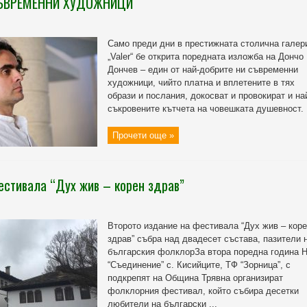
СЪВРЕМЕННИ ХУДОЖНИЦИ
Само преди дни в престижната столична галер
„Valer“ бе открита поредната изложба на Дончо
Дончев – един от най-добрите ни съвременни
художници, чийто платна и вплетените в тях
образи и послания, докосват и провокират и на
съкровените кътчета на човешката душевност. .
Прочети още »
естивала “Дух жив – корен здрав”
Второто издание на фестивала “Дух жив – кор
здрав” събра над двадесет състава, пазители 
българския фолклорЗа втора поредна година 
“Съединение” с. Кисийците, ТФ “Зорница”, с
подкрепят на Община Трявна организират
фолклорния фестивал, който събира десетки
любители на български ...